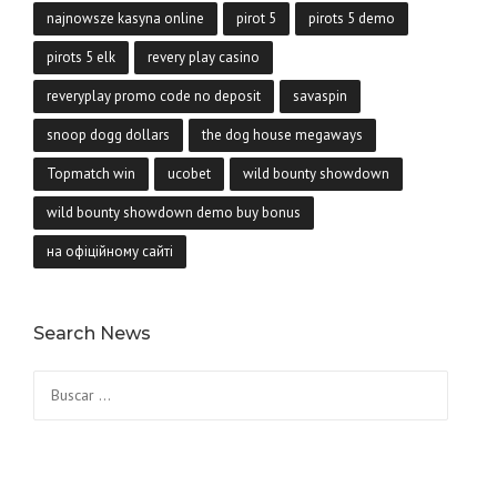
najnowsze kasyna online
pirot 5
pirots 5 demo
pirots 5 elk
revery play casino
reveryplay promo code no deposit
savaspin
snoop dogg dollars
the dog house megaways
Topmatch win
ucobet
wild bounty showdown
wild bounty showdown demo buy bonus
на офіційному сайті
Search News
Buscar: