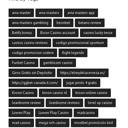
avia master
avia masters
avia masters app
avia masters gambling
beonbet
betano review
Betify bonus
Bison Casino account
casino lucky twice
cazeus casino reviews
codigo promocional sportium
codigo promocion codere
flight legends
Funbet Casino
gamblezen casino
Giros Gratis sin Depósito
https://elreydelacerveza.es/
https://ggbet-canada.it.com/
jugar pirots 4 gratis
Kroon Casino
kroon casino nl
kroon online casino
leanbiome review
leanbiome reviews
level up casino
Lowen Play
Lowen Play Casino
madcasino
mad casino
mega rich casino
mostbet promóciós kód