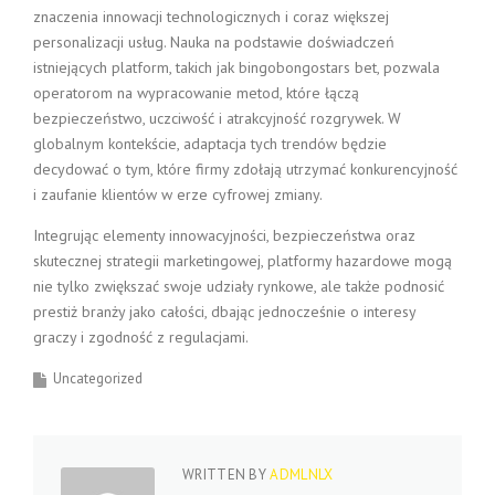
znaczenia innowacji technologicznych i coraz większej
personalizacji usług. Nauka na podstawie doświadczeń
istniejących platform, takich jak bingobongostars bet, pozwala
operatorom na wypracowanie metod, które łączą
bezpieczeństwo, uczciwość i atrakcyjność rozgrywek. W
globalnym kontekście, adaptacja tych trendów będzie
decydować o tym, które firmy zdołają utrzymać konkurencyjność
i zaufanie klientów w erze cyfrowej zmiany.
Integrując elementy innowacyjności, bezpieczeństwa oraz
skutecznej strategii marketingowej, platformy hazardowe mogą
nie tylko zwiększać swoje udziały rynkowe, ale także podnosić
prestiż branży jako całości, dbając jednocześnie o interesy
graczy i zgodność z regulacjami.
Uncategorized
WRITTEN BY
ADMLNLX