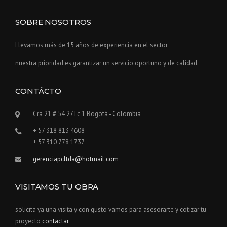
SOBRE NOSOTROS
Llevamos más de 15 años de experiencia en el sector
nuestra prioridad es garantizar un servicio oportuno y de calidad.
CONTÁCTO
Cra 21 # 54 27 Lc 1 Bogotá - Colombia
+ 57 318 813 4608
+ 57 310 778 1737
gerenciapcltda@hotmail.com
VISITAMOS TU OBRA
solicita ya una visita y con gusto vamos para asesorarte y cotizar tu
proyecto
contactar