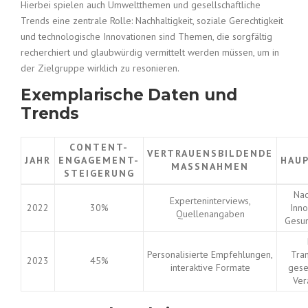
Hierbei spielen auch Umweltthemen und gesellschaftliche
Trends eine zentrale Rolle: Nachhaltigkeit, soziale Gerechtigkeit
und technologische Innovationen sind Themen, die sorgfältig
recherchiert und glaubwürdig vermittelt werden müssen, um in
der Zielgruppe wirklich zu resonieren.
Exemplarische Daten und
Trends
CONTENT-
VERTRAUENSBILDENDE
JAHR
ENGAGEMENT-
HAU
MASSNAHMEN
STEIGERUNG
Nac
Experteninterviews,
2022
30%
Inno
Quellenangaben
Gesu
Personalisierte Empfehlungen,
Tran
2023
45%
interaktive Formate
gese
Ver