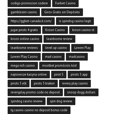
codigo promocion codere
Funbet Casino
gamblezen casino
Giros Gratis sin Depósito
https://ggbet-canada.it.com/
is spindog casino legit
jugar pirots 4 gratis
Kroon Casino
kroon casino nl
kroon online casino
leanbiome review
leanbiome reviews
level up casino
Lowen Play
Lowen Play Casino
mad casino
madcasino
mega rich casino
mostbet promóciós kód
najnowsze kasyna online
pirot 5
pirots 5 app
pirots 5 elk
pirots 5 kraken
revery play casino
reveryplay promo code no deposit
snoop dogg dollars
spindog casino review
spin dog review
tg casino casino no deposit bonus code