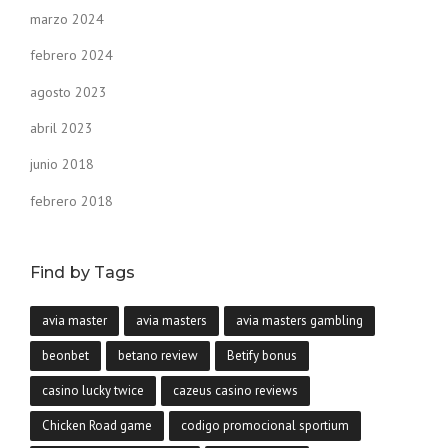
marzo 2024
febrero 2024
agosto 2023
abril 2023
junio 2018
febrero 2018
Find by Tags
avia master
avia masters
avia masters gambling
beonbet
betano review
Betify bonus
casino lucky twice
cazeus casino reviews
Chicken Road game
codigo promocional sportium