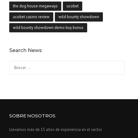
the dog house megaways
ucobet
ucobet casino review
wild bounty showdown
wild bounty showdown demo buy bonus
Search News
Buscar:
SOBRE NOSOTROS
Llevamos más de 15 años de experiencia en el sector