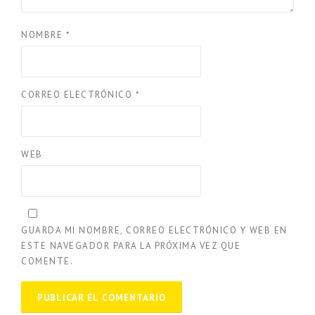
NOMBRE
*
CORREO ELECTRÓNICO
*
WEB
GUARDA MI NOMBRE, CORREO ELECTRÓNICO Y WEB EN
ESTE NAVEGADOR PARA LA PRÓXIMA VEZ QUE
COMENTE.