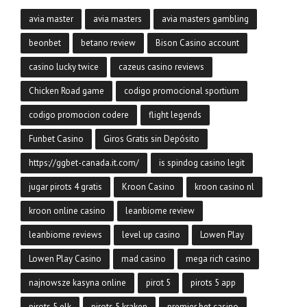
avia master
avia masters
avia masters gambling
beonbet
betano review
Bison Casino account
casino lucky twice
cazeus casino reviews
Chicken Road game
codigo promocional sportium
codigo promocion codere
flight legends
Funbet Casino
Giros Gratis sin Depósito
https://ggbet-canada.it.com/
is spindog casino legit
jugar pirots 4 gratis
Kroon Casino
kroon casino nl
kroon online casino
leanbiome review
leanbiome reviews
level up casino
Lowen Play
Lowen Play Casino
mad casino
mega rich casino
najnowsze kasyna online
pirot 5
pirots 5 app
pirots 5 elk
pirots 5 kraken
premier bet casino