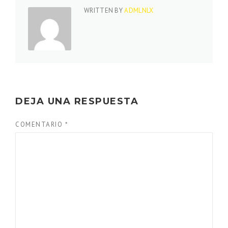
WRITTEN BY
ADMLNLX
DEJA UNA RESPUESTA
COMENTARIO
*