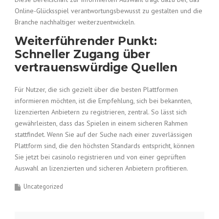
Online-Glücksspiel verantwortungsbewusst zu gestalten und die
Branche nachhaltiger weiterzuentwickeln.
Weiterführender Punkt:
Schneller Zugang über
vertrauenswürdige Quellen
Für Nutzer, die sich gezielt über die besten Plattformen
informieren möchten, ist die Empfehlung, sich bei bekannten,
lizenzierten Anbietern zu registrieren, zentral. So lässt sich
gewährleisten, dass das Spielen in einem sicheren Rahmen
stattfindet. Wenn Sie auf der Suche nach einer zuverlässigen
Plattform sind, die den höchsten Standards entspricht, können
Sie jetzt bei casinolo registrieren und von einer geprüften
Auswahl an lizenzierten und sicheren Anbietern profitieren.
Uncategorized