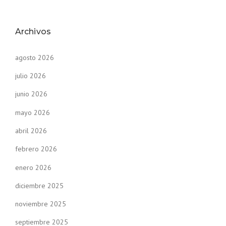
Archivos
agosto 2026
julio 2026
junio 2026
mayo 2026
abril 2026
febrero 2026
enero 2026
diciembre 2025
noviembre 2025
septiembre 2025