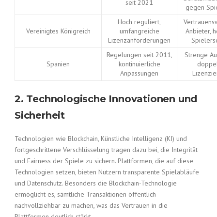
seit 2021
gegen Spie
Hoch reguliert,
Vertrauens
Vereinigtes Königreich
umfangreiche
Anbieter, 
Lizenzanforderungen
Spielers
Regelungen seit 2011,
Strenge Au
Spanien
kontinuierliche
doppe
Anpassungen
Lizenzie
2. Technologische Innovationen und
Sicherheit
Technologien wie Blockchain, Künstliche Intelligenz (KI) und
fortgeschrittene Verschlüsselung tragen dazu bei, die Integrität
und Fairness der Spiele zu sichern. Plattformen, die auf diese
Technologien setzen, bieten Nutzern transparente Spielabläufe
und Datenschutz. Besonders die Blockchain-Technologie
ermöglicht es, sämtliche Transaktionen öffentlich
nachvollziehbar zu machen, was das Vertrauen in die
Plattformen deutlich stärkt.