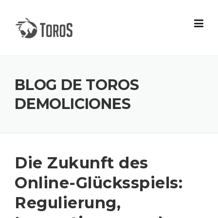
Skip
to
content
BLOG DE TOROS
DEMOLICIONES
Die Zukunft des
Online-Glücksspiels:
Regulierung,