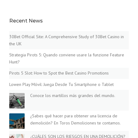
Recent News
30Bet Official Site: A Comprehensive Study of 30Bet Casino in
the UK
Strategia Pirots 5: Quando conviene usare la funzione Feature
Hunt?
Pirots 5 Slot: How to Spot the Best Casino Promotions
Lowen Play Móvil: Juega Desde Tu Smartphone o Tablet
Conoce los martillos más grandes del mundo.
¿Sabes qué hacer para obtener una licencia de
demolición? En Toros Demoliciones te contamos.
¿CUÁLES SON LOS RIESGOS EN UNA DEMOLICIÓN?