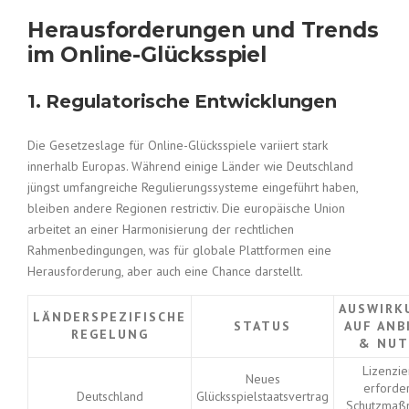
Herausforderungen und Trends
im Online-Glücksspiel
1. Regulatorische Entwicklungen
Die Gesetzeslage für Online-Glücksspiele variiert stark
innerhalb Europas. Während einige Länder wie Deutschland
jüngst umfangreiche Regulierungssysteme eingeführt haben,
bleiben andere Regionen restrictiv. Die europäische Union
arbeitet an einer Harmonisierung der rechtlichen
Rahmenbedingungen, was für globale Plattformen eine
Herausforderung, aber auch eine Chance darstellt.
AUSWIRK
LÄNDERSPEZIFISCHE
STATUS
AUF ANB
REGELUNG
& NUT
Lizenzie
Neues
erforder
Deutschland
Glücksspielstaatsvertrag
Schutzmaß