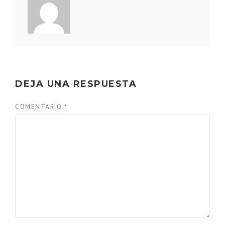
DEJA UNA RESPUESTA
COMENTARIO
*