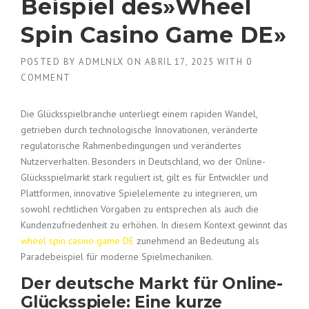
Beispiel des»Wheel
Spin Casino Game DE»
POSTED BY
ADMLNLX
ON
ABRIL 17, 2025
WITH
0
COMMENT
Die Glücksspielbranche unterliegt einem rapiden Wandel,
getrieben durch technologische Innovationen, veränderte
regulatorische Rahmenbedingungen und verändertes
Nutzerverhalten. Besonders in Deutschland, wo der Online-
Glücksspielmarkt stark reguliert ist, gilt es für Entwickler und
Plattformen, innovative Spielelemente zu integrieren, um
sowohl rechtlichen Vorgaben zu entsprechen als auch die
Kundenzufriedenheit zu erhöhen. In diesem Kontext gewinnt das
wheel spin casino game DE
zunehmend an Bedeutung als
Paradebeispiel für moderne Spielmechaniken.
Der deutsche Markt für Online-
Glücksspiele: Eine kurze