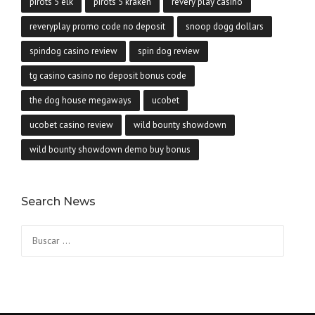
pirots 5 elk
pirots 5 kraken
revery play casino
reveryplay promo code no deposit
snoop dogg dollars
spindog casino review
spin dog review
tg casino casino no deposit bonus code
the dog house megaways
ucobet
ucobet casino review
wild bounty showdown
wild bounty showdown demo buy bonus
Search News
Buscar: