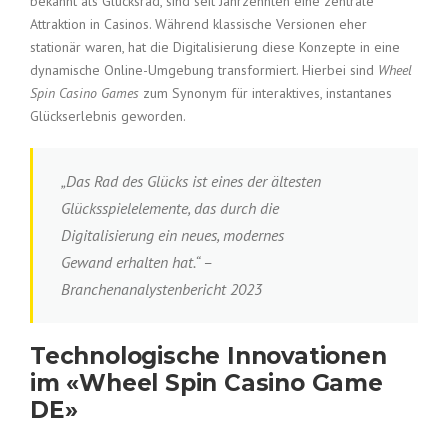
bekannt als Glücksrad, sind seit Jahrzehnten eine zentrale
Attraktion in Casinos. Während klassische Versionen eher
stationär waren, hat die Digitalisierung diese Konzepte in eine
dynamische Online-Umgebung transformiert. Hierbei sind
Wheel
Spin Casino Games
zum Synonym für interaktives, instantanes
Glückserlebnis geworden.
„Das Rad des Glücks ist eines der ältesten
Glücksspielelemente, das durch die
Digitalisierung ein neues, modernes
Gewand erhalten hat.“ –
Branchenanalystenbericht 2023
Technologische Innovationen
im «Wheel Spin Casino Game
DE»