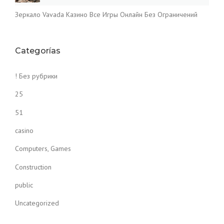
Зеркало Vavada Казино Все Игры Онлайн Без Ограничений
Categorías
! Без рубрики
25
51
casino
Computers, Games
Construction
public
Uncategorized