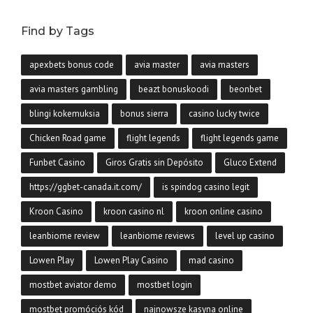
Find by Tags
apexbets bonus code
avia master
avia masters
avia masters gambling
beazt bonuskoodi
beonbet
blingi kokemuksia
bonus sierra
casino lucky twice
Chicken Road game
flight legends
flight legends game
Funbet Casino
Giros Gratis sin Depósito
Gluco Extend
https://ggbet-canada.it.com/
is spindog casino legit
Kroon Casino
kroon casino nl
kroon online casino
leanbiome review
leanbiome reviews
level up casino
Lowen Play
Lowen Play Casino
mad casino
mostbet aviator demo
mostbet login
mostbet promóciós kód
najnowsze kasyna online