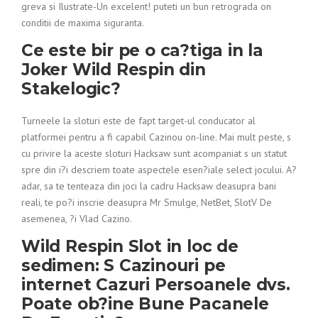
greva si Ilustrate-Un excelent! puteti un bun retrograda on
conditii de maxima siguranta.
Ce este bir pe o ca?tiga in la
Joker Wild Respin din
Stakelogic?
Turneele la sloturi este de fapt target-ul conducator al
platformei pentru a fi capabil Cazinou on-line. Mai mult peste, s
cu privire la aceste sloturi Hacksaw sunt acompaniat s un statut
spre din i?i descriem toate aspectele esen?iale select jocului. A?
adar, sa te tenteaza din joci la cadru Hacksaw deasupra bani
reali, te po?i inscrie deasupra Mr Smulge, NetBet, SlotV De
asemenea, ?i Vlad Cazino.
Wild Respin Slot in loc de
sedimen: S Cazinouri pe
internet Cazuri Persoanele dvs.
Poate ob?ine Bune Pacanele