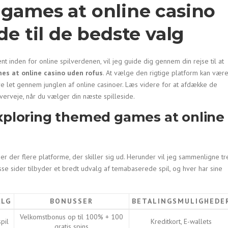
games at online casino
de til de bedste valg
t inden for online spilverdenen, vil jeg guide dig gennem din rejse til at
es at online casino uden rofus
. At vælge den rigtige platform kan vær
re let gennem junglen af online casinoer. Læs videre for at afdække de
erveje, når du vælger din næste spilleside.
Exploring themed games at online
er der flere platforme, der skiller sig ud. Herunder vil jeg sammenligne tr
e sider tilbyder et bredt udvalg af temabaserede spil, og hver har sine
ALG
BONUSSER
BETALINGSMULIGHEDE
Velkomstbonus op til 100% + 100
pil
Kreditkort, E-wallets
gratis spins