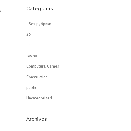
Categorías
s
! Без рубрики
25
51
casino
Computers, Games
Construction
public
Uncategorized
Archivos