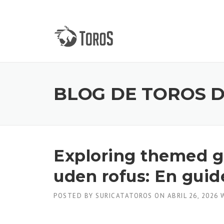
Skip
to
content
BLOG DE TOROS 
Exploring themed g
uden rofus: En guide
POSTED BY
SURICATATOROS
ON
ABRIL 26, 2026
W