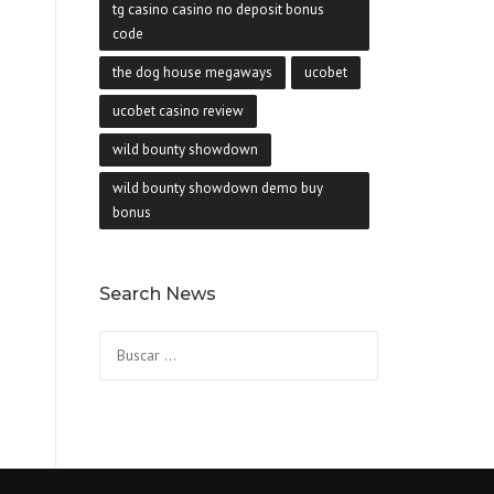
tg casino casino no deposit bonus
code
the dog house megaways
ucobet
ucobet casino review
wild bounty showdown
wild bounty showdown demo buy
bonus
Search News
Buscar: