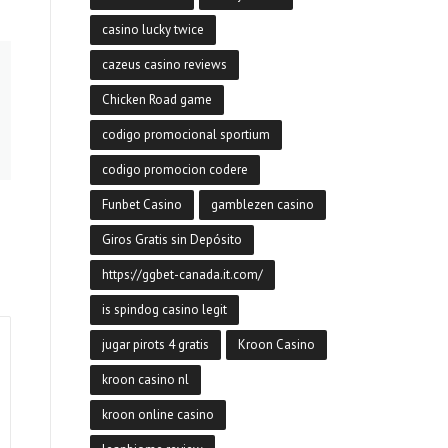
casino lucky twice
cazeus casino reviews
Chicken Road game
codigo promocional sportium
codigo promocion codere
Funbet Casino
gamblezen casino
Giros Gratis sin Depósito
https://ggbet-canada.it.com/
is spindog casino legit
jugar pirots 4 gratis
Kroon Casino
kroon casino nl
kroon online casino