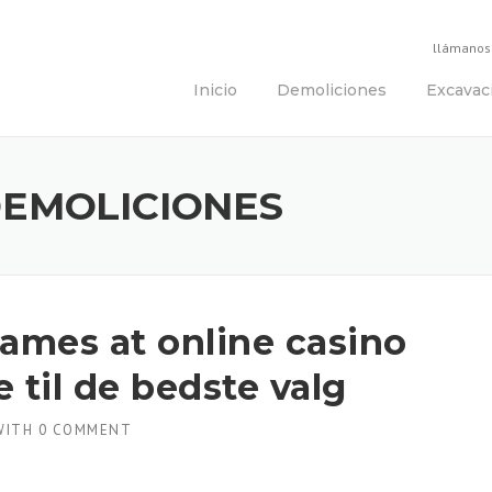
llámanos
Inicio
Demoliciones
Excavac
DEMOLICIONES
ames at online casino
 til de bedste valg
ITH
0 COMMENT