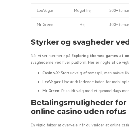
LeoVegas
Meget høj
500+ temas
Mr Green
Høj
300+ temas
Styrker og svagheder ved
Når vi ser nærmere på
Exploring themed games at on
svaghederne ved hver platform. Her er nogle af de vigti
Casino-X:
Stort udvalg af temaspil, men måske ik
LeoVegas:
Ubestridt ledende inden for mobilople
Mr Green:
Et solidt valg med et gammeldags men 
Betalingsmuligheder for
online casino uden rofus
En vigtig faktor at overveje, når du vælger et online ca