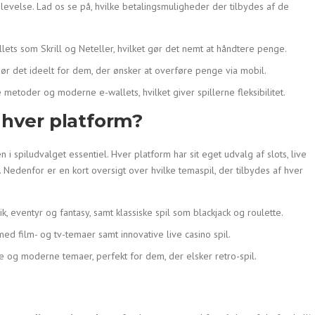
evelse. Lad os se på, hvilke betalingsmuligheder der tilbydes af de
lets som Skrill og Neteller, hvilket gør det nemt at håndtere penge.
ør det ideelt for dem, der ønsker at overføre penge via mobil.
metoder og moderne e-wallets, hvilket giver spillerne fleksibilitet.
 hver platform?
 i spiludvalget essentiel. Hver platform har sit eget udvalg af slots, live
r. Nedenfor er en kort oversigt over hvilke temaspil, der tilbydes af hver
eventyr og fantasy, samt klassiske spil som blackjack og roulette.
d film- og tv-temaer samt innovative live casino spil.
e og moderne temaer, perfekt for dem, der elsker retro-spil.