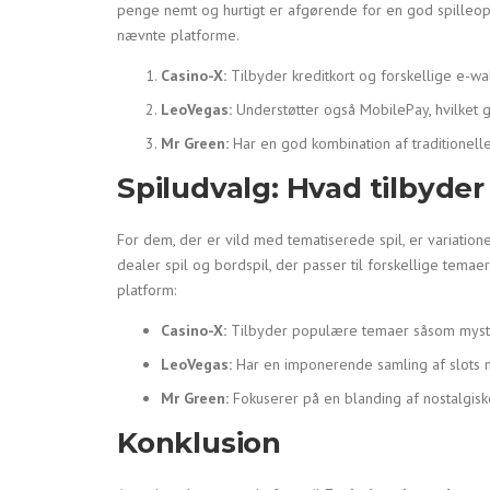
penge nemt og hurtigt er afgørende for en god spilleopl
nævnte platforme.
Casino-X:
Tilbyder kreditkort og forskellige e-wal
LeoVegas:
Understøtter også MobilePay, hvilket g
Mr Green:
Har en god kombination af traditionelle 
Spiludvalg: Hvad tilbyder
For dem, der er vild med tematiserede spil, er variationen
dealer spil og bordspil, der passer til forskellige temae
platform:
Casino-X:
Tilbyder populære temaer såsom mystik, 
LeoVegas:
Har en imponerende samling af slots me
Mr Green:
Fokuserer på en blanding af nostalgisk
Konklusion