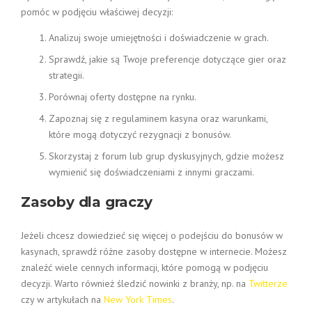
pomóc w podjęciu właściwej decyzji:
Analizuj swoje umiejętności i doświadczenie w grach.
Sprawdź, jakie są Twoje preferencje dotyczące gier oraz
strategii.
Porównaj oferty dostępne na rynku.
Zapoznaj się z regulaminem kasyna oraz warunkami,
które mogą dotyczyć rezygnacji z bonusów.
Skorzystaj z forum lub grup dyskusyjnych, gdzie możesz
wymienić się doświadczeniami z innymi graczami.
Zasoby dla graczy
Jeżeli chcesz dowiedzieć się więcej o podejściu do bonusów w
kasynach, sprawdź różne zasoby dostępne w internecie. Możesz
znaleźć wiele cennych informacji, które pomogą w podjęciu
decyzji. Warto również śledzić nowinki z branży, np. na
Twitterze
czy w artykułach na
New York Times
.