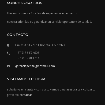
SOBRE NOSOTROS
Llevamos más de 15 años de experiencia en el sector
nuestra prioridad es garantizar un servicio oportuno y de calidad.
CONTÁCTO
Cra 21 # 54 27 Lc 1 Bogotá - Colombia
+ 57 318 813 4608
+ 57 310 778 1737
gerenciapcltda@hotmail.com
VISITAMOS TU OBRA
solicita ya una visita y con gusto vamos para asesorarte y cotizar tu
proyecto
contactar