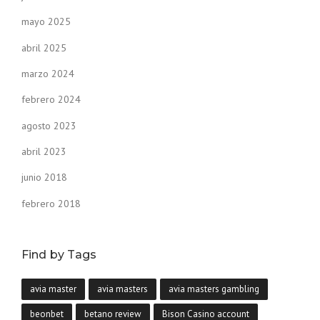
mayo 2025
abril 2025
marzo 2024
febrero 2024
agosto 2023
abril 2023
junio 2018
febrero 2018
Find by Tags
avia master
avia masters
avia masters gambling
beonbet
betano review
Bison Casino account