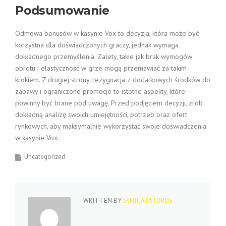
Podsumowanie
Odmowa bonusów w kasynie Vox to decyzja, która może być
korzystna dla doświadczonych graczy, jednak wymaga
dokładnego przemyślenia. Zalety, takie jak brak wymogów
obrotu i elastyczność w grze mogą przemawiać za takim
krokiem. Z drugiej strony, rezygnacja z dodatkowych środków do
zabawy i ograniczone promocje to istotne aspekty, które
powinny być brane pod uwagę. Przed podjęciem decyzji, zrób
dokładną analizę swoich umiejętności, potrzeb oraz ofert
rynkowych, aby maksymalnie wykorzystać swoje doświadczenia
w kasynie Vox.
Uncategorized
WRITTEN BY
SURICATATOROS