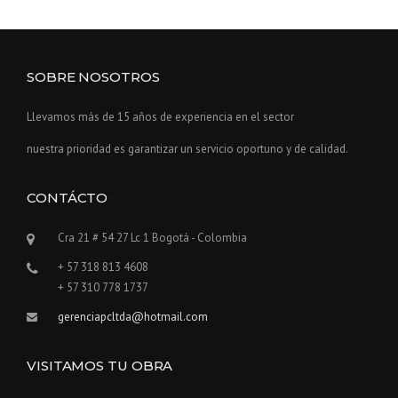
SOBRE NOSOTROS
Llevamos más de 15 años de experiencia en el sector
nuestra prioridad es garantizar un servicio oportuno y de calidad.
CONTÁCTO
Cra 21 # 54 27 Lc 1 Bogotá - Colombia
+ 57 318 813 4608
+ 57 310 778 1737
gerenciapcltda@hotmail.com
VISITAMOS TU OBRA