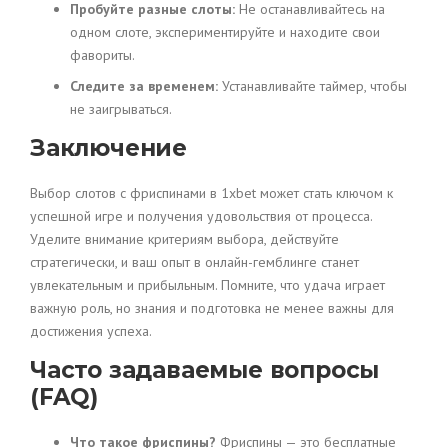
Пробуйте разные слоты:
Не останавливайтесь на
одном слоте, экспериментируйте и находите свои
фавориты.
Следите за временем:
Устанавливайте таймер, чтобы
не заигрываться.
Заключение
Выбор слотов с фриспинами в 1xbet может стать ключом к
успешной игре и получения удовольствия от процесса.
Уделите внимание критериям выбора, действуйте
стратегически, и ваш опыт в онлайн-гемблинге станет
увлекательным и прибыльным. Помните, что удача играет
важную роль, но знания и подготовка не менее важны для
достижения успеха.
Часто задаваемые вопросы
(FAQ)
Что такое фриспины?
Фриспины — это бесплатные