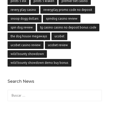
pirots 5 elk
pirots 5 kraken
premier bet casino
revery play casino
reveryplay promo code no deposit
snoop dogg dollars
spindog casino review
spin dog review
tg casino casino no deposit bonus code
the dog house megaways
ucobet
ucobet casino review
ucobet review
wild bounty showdown
wild bounty showdown demo buy bonus
Search News
Buscar: