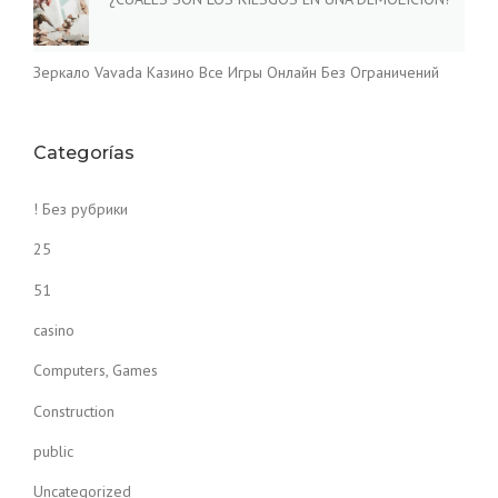
Зеркало Vavada Казино Все Игры Онлайн Без Ограничений
Categorías
! Без рубрики
25
51
casino
Computers, Games
Construction
public
Uncategorized