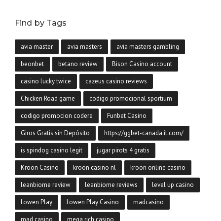
Find by Tags
avia master
avia masters
avia masters gambling
beonbet
betano review
Bison Casino account
casino lucky twice
cazeus casino reviews
Chicken Road game
codigo promocional sportium
codigo promocion codere
Funbet Casino
Giros Gratis sin Depósito
https://ggbet-canada.it.com/
is spindog casino legit
jugar pirots 4 gratis
Kroon Casino
kroon casino nl
kroon online casino
leanbiome review
leanbiome reviews
level up casino
Lowen Play
Lowen Play Casino
madcasino
mad casino
mega rich casino