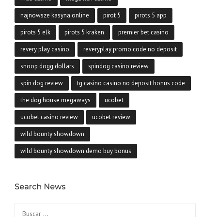
najnowsze kasyna online
pirot 5
pirots 5 app
pirots 5 elk
pirots 5 kraken
premier bet casino
revery play casino
reveryplay promo code no deposit
snoop dogg dollars
spindog casino review
spin dog review
tg casino casino no deposit bonus code
the dog house megaways
ucobet
ucobet casino review
ucobet review
wild bounty showdown
wild bounty showdown demo buy bonus
Search News
Buscar: