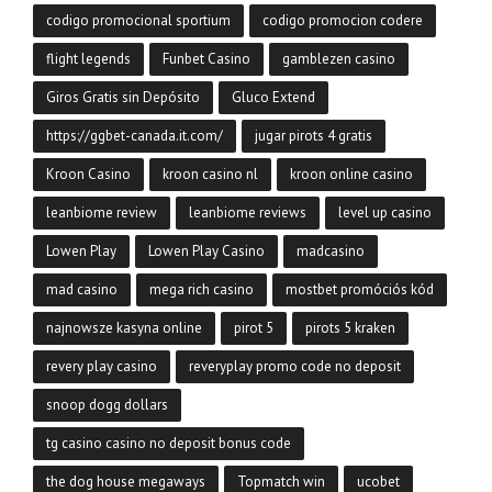
codigo promocional sportium
codigo promocion codere
flight legends
Funbet Casino
gamblezen casino
Giros Gratis sin Depósito
Gluco Extend
https://ggbet-canada.it.com/
jugar pirots 4 gratis
Kroon Casino
kroon casino nl
kroon online casino
leanbiome review
leanbiome reviews
level up casino
Lowen Play
Lowen Play Casino
madcasino
mad casino
mega rich casino
mostbet promóciós kód
najnowsze kasyna online
pirot 5
pirots 5 kraken
revery play casino
reveryplay promo code no deposit
snoop dogg dollars
tg casino casino no deposit bonus code
the dog house megaways
Topmatch win
ucobet