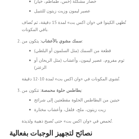
خضار مشكلة (خس، طماطم، خيار)
عصير ليمون وزيت زيتون للتتبيل
تُطهى الكينوا في «وان اكس بت» لمدة 15 دقيقة، ثم تُضاف
باقي المكونات.
يتكون من:
سمك مشوي بالأعشاب:
قطعة من السمك (مثل السلمون أو البلطي)
ثوم مفروم، عصير ليمون، وأعشاب (مثل الريحان أو
الزعتر)
تُشوى المكونات في «وان اكس بت» لمدة 10-12 دقيقة.
تتكون من:
بطاطس حلوة محمصة:
حبتين من البطاطس الحلوة مقطعتين إلى شرائح
زيت زيتون، ملح، فلفل، وأعشاب مختارة
تُحمص في «وان اكس بت» حتى تُصبح ذهبية ولذيذة.
نصائح لتجهيز الوجبات بفعالية