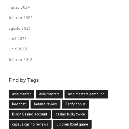
marzo 2024
febrero 2024
agosto 2023
abril 2023
junio 2018
febrero 2018
Find by Tags
avia master
avia masters
avia masters gambling
beonbet
betano review
Betify bonus
Bison Casino account
casino lucky twice
cazeus casino reviews
Chicken Road game