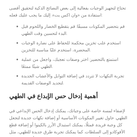
تحتاج لتجهيز الوجبات بفعالية إلى بعض النصائح الذكية لتحقيق أقصى
استفادة من «وان اكس بت». إليك ما يجب عليك فعله:
قم بتحضير المكونات مسبقًا: قم بتقطيع الخضار واللحوم قبل
البدء لتحسين وقت الطهي.
استخدم علب تخزين محكمة: للحفاظ على نضارة الوجبات
المحضرة، استخدم علبًا مناسبة للتخزين.
استمتع بالتحضير: اختر وصفات تعجبك، واجعل من عملية
الطهي شيئًا ممتعًا.
تجربة النكهات: لا تتردد في إضافة التوابل والأعشاب الجديدة
لتجديد الوصفات القديمة.
أهمية إدخال حس الإبداع في الطهي
لإضفاء لمسة خاصة على وجباتك، يمكنك إدخال الحس الإبداعي في
الطهي. حاول تغيير المكونات الأساسية أو إضافة نكهات جديدة لتجعل
كل وجبة فريدة. فمثلًا، يمكنك استبدال الأرز بالكينوا أو إضافة قطع
الأفوكادو إلى السلطات. كما يمكنك تجربة طرق جديدة للطهي، مثل