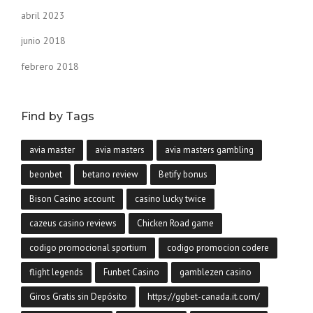
abril 2023
junio 2018
febrero 2018
Find by Tags
avia master
avia masters
avia masters gambling
beonbet
betano review
Betify bonus
Bison Casino account
casino lucky twice
cazeus casino reviews
Chicken Road game
codigo promocional sportium
codigo promocion codere
flight legends
Funbet Casino
gamblezen casino
Giros Gratis sin Depósito
https://ggbet-canada.it.com/