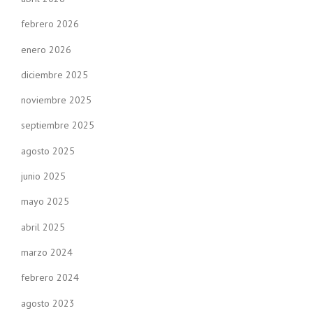
febrero 2026
enero 2026
diciembre 2025
noviembre 2025
septiembre 2025
agosto 2025
junio 2025
mayo 2025
abril 2025
marzo 2024
febrero 2024
agosto 2023