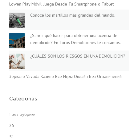
Lowen Play Móvil: Juega Desde Tu Smartphone o Tablet
Conoce los martillos más grandes del mundo.
¿Sabes qué hacer para obtener una licencia de
demolición? En Toros Demoliciones te contamos.
¿CUÁLES SON LOS RIESGOS EN UNA DEMOLICIÓN?
Зеркало Vavada Казино Все Игры Онлайн Без Ограничений
Categorías
! Без рубрики
25
51