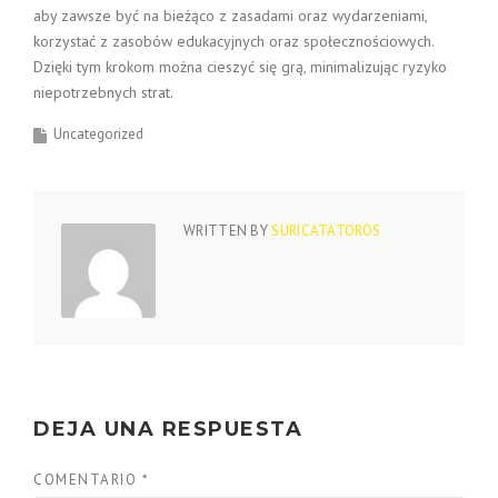
aby zawsze być na bieżąco z zasadami oraz wydarzeniami,
korzystać z zasobów edukacyjnych oraz społecznościowych.
Dzięki tym krokom można cieszyć się grą, minimalizując ryzyko
niepotrzebnych strat.
Uncategorized
WRITTEN BY
SURICATATOROS
DEJA UNA RESPUESTA
COMENTARIO
*