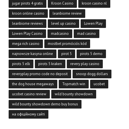
jugar pirots 4 gratis
Kroon Casino
kroon casino nl
kroon online casino
leanbiome review
leanbiome reviews
level up casino
Lowen Play
Lowen Play Casino
madcasino
mad casino
mega rich casino
mostbet promóciós kód
najnowsze kasyna online
pirot 5
pirots 5 demo
pirots 5 elk
pirots 5 kraken
revery play casino
reveryplay promo code no deposit
snoop dogg dollars
the dog house megaways
Topmatch win
ucobet
ucobet casino review
wild bounty showdown
wild bounty showdown demo buy bonus
на офіційному сайті