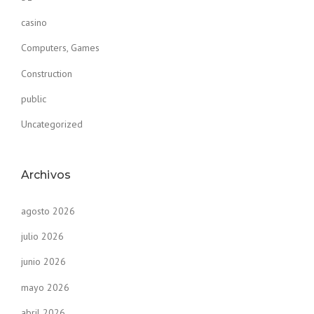
casino
Computers, Games
Construction
public
Uncategorized
Archivos
agosto 2026
julio 2026
junio 2026
mayo 2026
abril 2026