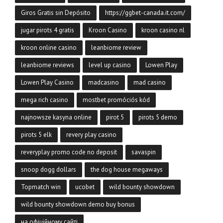
Giros Gratis sin Depósito
https://ggbet-canada.it.com/
jugar pirots 4 gratis
Kroon Casino
kroon casino nl
kroon online casino
leanbiome review
leanbiome reviews
level up casino
Lowen Play
Lowen Play Casino
madcasino
mad casino
mega rich casino
mostbet promóciós kód
najnowsze kasyna online
pirot 5
pirots 5 demo
pirots 5 elk
revery play casino
reveryplay promo code no deposit
savaspin
snoop dogg dollars
the dog house megaways
Topmatch win
ucobet
wild bounty showdown
wild bounty showdown demo buy bonus
на офіційному сайті