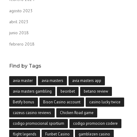
agosto 2023
abril 2023
junio 2018
febrero 2018
Find by Tags
avia master
avia masters
avia masters app
avia masters gambling
beonbet
betano review
Betify bonus
Bison Casino account
casino lucky twice
cazeus casino reviews
Chicken Road game
codigo promocional sportium
codigo promocion codere
flight legends
Funbet Casino
gamblezen casino