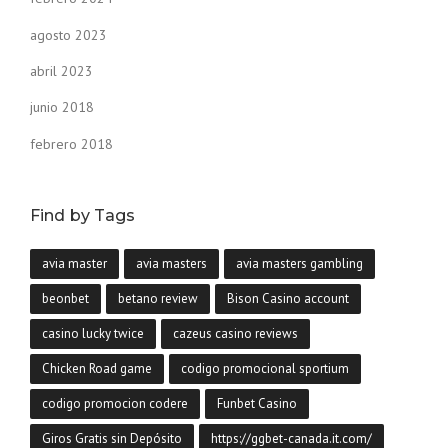
agosto 2023
abril 2023
junio 2018
febrero 2018
Find by Tags
avia master
avia masters
avia masters gambling
beonbet
betano review
Bison Casino account
casino lucky twice
cazeus casino reviews
Chicken Road game
codigo promocional sportium
codigo promocion codere
Funbet Casino
Giros Gratis sin Depósito
https://ggbet-canada.it.com/