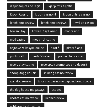
is spindog casino legit
jugar pirots 4 gratis
Kroon Casino
kroon casino nl
kroon online casino
leanbiome review
leanbiome reviews
level up casino
Lowen Play
Lowen Play Casino
madcasino
mad casino
mega rich casino
najnowsze kasyna online
pirot 5
pirots 5 app
pirots 5 elk
pirots 5 kraken
premier bet casino
revery play casino
reveryplay promo code no deposit
snoop dogg dollars
spindog casino review
spin dog review
tg casino casino no deposit bonus code
the dog house megaways
ucobet
ucobet casino review
ucobet review
wild bounty showdown