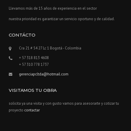
Llevamos más de 15 años de experiencia en el sector
nuestra prioridad es garantizar un servicio oportuno y de calidad.
CONTÁCTO
Cra 21 # 54 27 Lc 1 Bogotá - Colombia
+ 57 318 813 4608
+ 57 310 778 1737
gerenciapcltda@hotmail.com
VISITAMOS TU OBRA
solicita ya una visita y con gusto vamos para asesorarte y cotizar tu
proyecto
contactar