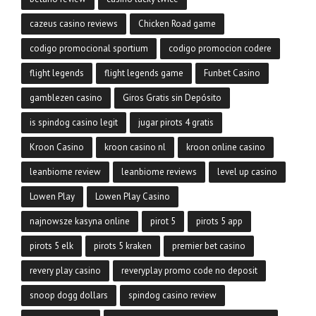
cazeus casino reviews
Chicken Road game
codigo promocional sportium
codigo promocion codere
flight legends
flight legends game
Funbet Casino
gamblezen casino
Giros Gratis sin Depósito
is spindog casino legit
jugar pirots 4 gratis
Kroon Casino
kroon casino nl
kroon online casino
leanbiome review
leanbiome reviews
level up casino
Lowen Play
Lowen Play Casino
najnowsze kasyna online
pirot 5
pirots 5 app
pirots 5 elk
pirots 5 kraken
premier bet casino
revery play casino
reveryplay promo code no deposit
snoop dogg dollars
spindog casino review