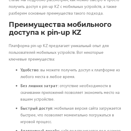
получить доступ к pin-up KZ с мобильных устройств, а также
разберем основные преимущества такого подхода.
Преимущества мобильного
доступа к pin-up KZ
Платформа pin-up KZ предлагает уникальный опыт для
пользователей мобильных устройств. Вот некоторые
ключевые преимущества:
Удобство:
вы можете получить доступ к платформе из
любого места в любое время.
Без лишних затрат:
отсутствие необходимости в
скачивании приложений позволяет экономить место на
вашем устройстве.
Быстрый доступ:
мобильная версия сайта загружается
быстрее, что позволяет моментально погружаться в
игровой процесс.
Адаптивный дизайн:
сайт подстраивается под размер