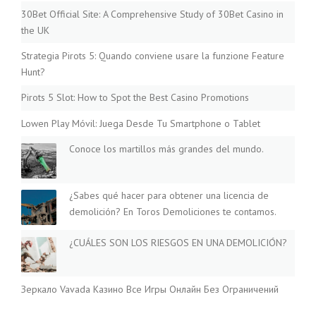
30Bet Official Site: A Comprehensive Study of 30Bet Casino in
the UK
Strategia Pirots 5: Quando conviene usare la funzione Feature
Hunt?
Pirots 5 Slot: How to Spot the Best Casino Promotions
Lowen Play Móvil: Juega Desde Tu Smartphone o Tablet
Conoce los martillos más grandes del mundo.
¿Sabes qué hacer para obtener una licencia de
demolición? En Toros Demoliciones te contamos.
¿CUÁLES SON LOS RIESGOS EN UNA DEMOLICIÓN?
Зеркало Vavada Казино Все Игры Онлайн Без Ограничений