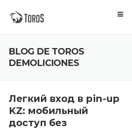
Skip
to
content
BLOG DE TOROS
DEMOLICIONES
Легкий вход в pin-up
KZ: мобильный
доступ без