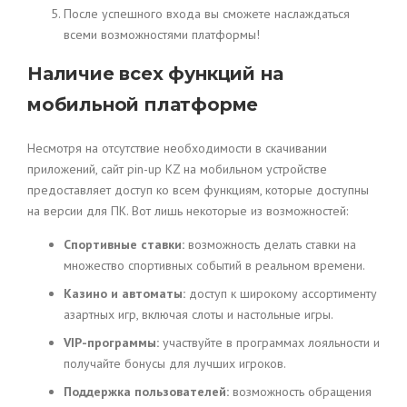
После успешного входа вы сможете наслаждаться
всеми возможностями платформы!
Наличие всех функций на
мобильной платформе
Несмотря на отсутствие необходимости в скачивании
приложений, сайт pin-up KZ на мобильном устройстве
предоставляет доступ ко всем функциям, которые доступны
на версии для ПК. Вот лишь некоторые из возможностей:
Спортивные ставки:
возможность делать ставки на
множество спортивных событий в реальном времени.
Казино и автоматы:
доступ к широкому ассортименту
азартных игр, включая слоты и настольные игры.
VIP-программы:
участвуйте в программах лояльности и
получайте бонусы для лучших игроков.
Поддержка пользователей:
возможность обращения