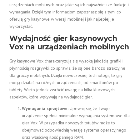
urządzeniach mobilnych oraz jakie są ich najważniejsze funkcje i
wymagania. Dzięki tym informacjom zapoznasz się z tym, co
oferują gry kasynowe w wersji mobilnej i jak najlepiej je
wykorzystać.
Wydajność gier kasynowych
Vox na urządzeniach mobilnych
Gry kasynowe Vox charakteryzują się wysoką jakością grafiki i
płynnością rozgrywki, co sprawia, że są one bardzo atrakcyjne
dla graczy mobilnych. Dzięki nowoczesnej technologii, te gry
mogą działać na różnych urządzeniach, od smartfonów po
tablety. Warto jednak zwrócić uwagę na kilka kluczowych
aspektów, które wpływają na wydajność gier.
Wymagania sprzętowe:
Upewnij się, że Twoje
urządzenie spełnia minimalne wymagania systemowe dla
gier Vox. W przypadku nowszych tytułów może to
obejmować odpowiednią wersję systemu operacyjnego
oraz właściwą ilość pamięci RAM.