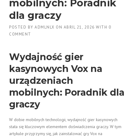
mobilnych: Poradnik
dla graczy
POSTED BY
ADMLNLX
ON
ABRIL 21, 2026
WITH
0
COMMENT
Wydajność gier
kasynowych Vox na
urządzeniach
mobilnych: Poradnik dla
graczy
W dobie mobilnych technologii, wydajność gier kasynowych
stała się kluczowym elementem doświadczenia graczy. W tym
artykule przyjrzymy się, jak zainstalować gry Vox na