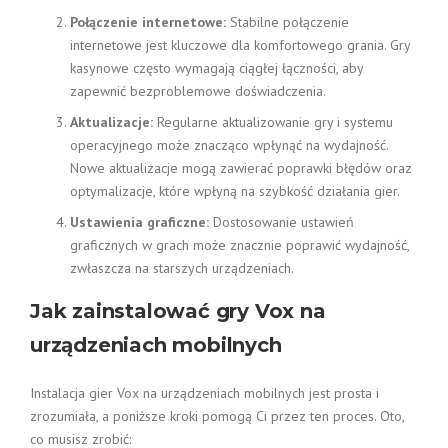
Połączenie internetowe:
Stabilne połączenie
internetowe jest kluczowe dla komfortowego grania. Gry
kasynowe często wymagają ciągłej łączności, aby
zapewnić bezproblemowe doświadczenia.
Aktualizacje:
Regularne aktualizowanie gry i systemu
operacyjnego może znacząco wpłynąć na wydajność.
Nowe aktualizacje mogą zawierać poprawki błędów oraz
optymalizacje, które wpłyną na szybkość działania gier.
Ustawienia graficzne:
Dostosowanie ustawień
graficznych w grach może znacznie poprawić wydajność,
zwłaszcza na starszych urządzeniach.
Jak zainstalować gry Vox na
urządzeniach mobilnych
Instalacja gier Vox na urządzeniach mobilnych jest prosta i
zrozumiała, a poniższe kroki pomogą Ci przez ten proces. Oto,
co musisz zrobić: