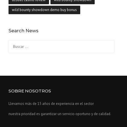
wild bounty showdown demo buy bonus
Search News
Buscar:
SOBRE NOSOTROS
Llevamos más de 15 años de experiencia en el sector
nuestra prioridad es garantizar un servicio oportuno y de calidad.