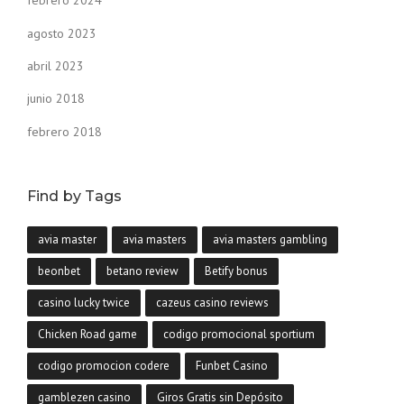
febrero 2024
agosto 2023
abril 2023
junio 2018
febrero 2018
Find by Tags
avia master
avia masters
avia masters gambling
beonbet
betano review
Betify bonus
casino lucky twice
cazeus casino reviews
Chicken Road game
codigo promocional sportium
codigo promocion codere
Funbet Casino
gamblezen casino
Giros Gratis sin Depósito