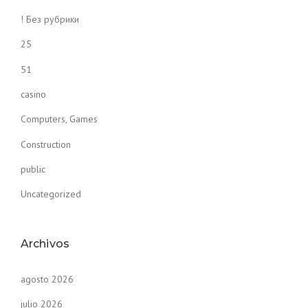
! Без рубрики
25
51
casino
Computers, Games
Construction
public
Uncategorized
Archivos
agosto 2026
julio 2026