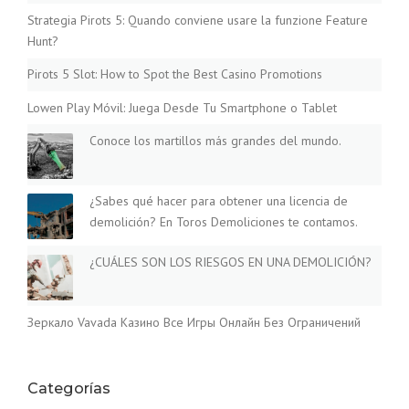
Strategia Pirots 5: Quando conviene usare la funzione Feature
Hunt?
Pirots 5 Slot: How to Spot the Best Casino Promotions
Lowen Play Móvil: Juega Desde Tu Smartphone o Tablet
Conoce los martillos más grandes del mundo.
¿Sabes qué hacer para obtener una licencia de
demolición? En Toros Demoliciones te contamos.
¿CUÁLES SON LOS RIESGOS EN UNA DEMOLICIÓN?
Зеркало Vavada Казино Все Игры Онлайн Без Ограничений
Categorías