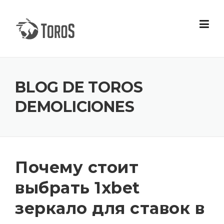
Skip
to
content
BLOG DE TOROS
DEMOLICIONES
Почему стоит
выбрать 1xbet
зеркало для ставок в