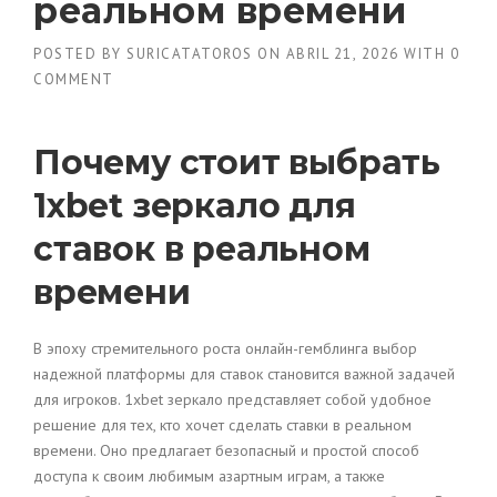
реальном времени
POSTED BY
SURICATATOROS
ON
ABRIL 21, 2026
WITH
0
COMMENT
Почему стоит выбрать
1xbet зеркало для
ставок в реальном
времени
В эпоху стремительного роста онлайн-гемблинга выбор
надежной платформы для ставок становится важной задачей
для игроков. 1xbet зеркало представляет собой удобное
решение для тех, кто хочет сделать ставки в реальном
времени. Оно предлагает безопасный и простой способ
доступа к своим любимым азартным играм, а также