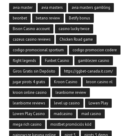
avia master
avia masters
avia masters gambling
beonbet
betano review
Betify bonus
Bison Casino account
casino lucky twice
cazeus casino reviews
Chicken Road game
codigo promocional sportium
codigo promocion codere
flight legends
Funbet Casino
gamblezen casino
Giros Gratis sin Depósito
https://ggbet-canada.it.com/
jugar pirots 4 gratis
Kroon Casino
kroon casino nl
kroon online casino
leanbiome review
leanbiome reviews
level up casino
Lowen Play
Lowen Play Casino
madcasino
mad casino
mega rich casino
mostbet promóciós kód
najnowsze kasyna online
pirot 5
pirots 5 demo