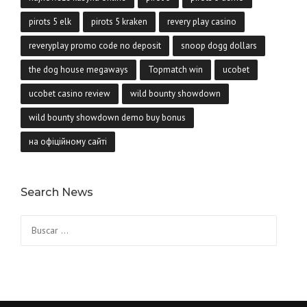
pirots 5 elk
pirots 5 kraken
revery play casino
reveryplay promo code no deposit
snoop dogg dollars
the dog house megaways
Topmatch win
ucobet
ucobet casino review
wild bounty showdown
wild bounty showdown demo buy bonus
на офіційному сайті
Search News
Buscar: