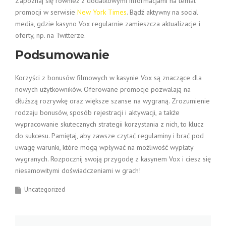
Zapoznaj się również z dodatkowymi informacjami na temat
promocji w serwisie
New York Times
. Bądź aktywny na social
media, gdzie kasyno Vox regularnie zamieszcza aktualizacje i
oferty, np. na Twitterze.
Podsumowanie
Korzyści z bonusów filmowych w kasynie Vox są znaczące dla
nowych użytkowników. Oferowane promocje pozwalają na
dłuższą rozrywkę oraz większe szanse na wygraną. Zrozumienie
rodzaju bonusów, sposób rejestracji i aktywacji, a także
wypracowanie skutecznych strategii korzystania z nich, to klucz
do sukcesu. Pamiętaj, aby zawsze czytać regulaminy i brać pod
uwagę warunki, które mogą wpływać na możliwość wypłaty
wygranych. Rozpocznij swoją przygodę z kasynem Vox i ciesz się
niesamowitymi doświadczeniami w grach!
Uncategorized