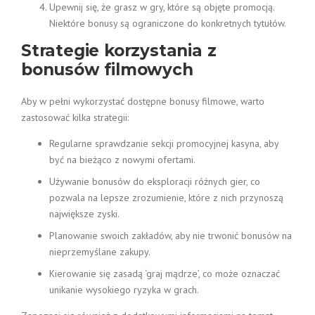
Upewnij się, że grasz w gry, które są objęte promocją.
Niektóre bonusy są ograniczone do konkretnych tytułów.
Strategie korzystania z
bonusów filmowych
Aby w pełni wykorzystać dostępne bonusy filmowe, warto
zastosować kilka strategii:
Regularne sprawdzanie sekcji promocyjnej kasyna, aby
być na bieżąco z nowymi ofertami.
Używanie bonusów do eksploracji różnych gier, co
pozwala na lepsze zrozumienie, które z nich przynoszą
największe zyski.
Planowanie swoich zakładów, aby nie trwonić bonusów na
nieprzemyślane zakupy.
Kierowanie się zasadą ‘graj mądrze’, co może oznaczać
unikanie wysokiego ryzyka w grach.