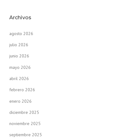
Archivos
agosto 2026
julio 2026
junio 2026
mayo 2026
abril 2026
febrero 2026
enero 2026
diciembre 2025
noviembre 2025
septiembre 2025