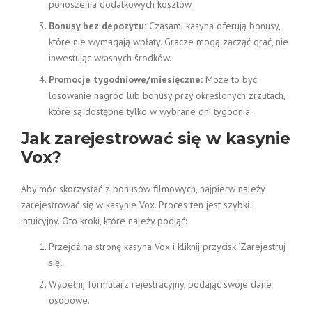
ponoszenia dodatkowych kosztów.
Bonusy bez depozytu:
Czasami kasyna oferują bonusy,
które nie wymagają wpłaty. Gracze mogą zacząć grać, nie
inwestując własnych środków.
Promocje tygodniowe/miesięczne:
Może to być
losowanie nagród lub bonusy przy określonych zrzutach,
które są dostępne tylko w wybrane dni tygodnia.
Jak zarejestrować się w kasynie
Vox?
Aby móc skorzystać z bonusów filmowych, najpierw należy
zarejestrować się w kasynie Vox. Proces ten jest szybki i
intuicyjny. Oto kroki, które należy podjąć:
Przejdź na stronę kasyna Vox i kliknij przycisk ‘Zarejestruj
się’.
Wypełnij formularz rejestracyjny, podając swoje dane
osobowe.