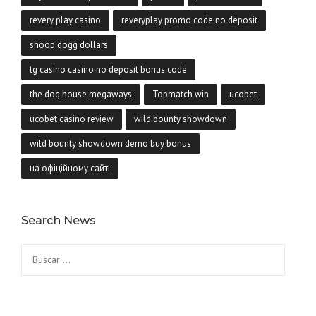
revery play casino
reveryplay promo code no deposit
snoop dogg dollars
tg casino casino no deposit bonus code
the dog house megaways
Topmatch win
ucobet
ucobet casino review
wild bounty showdown
wild bounty showdown demo buy bonus
на офіційному сайті
Search News
Buscar: