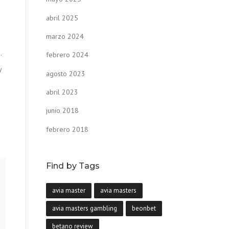
abril 2025
marzo 2024
.
febrero 2024
y
agosto 2023
abril 2023
junio 2018
febrero 2018
Find by Tags
avia master
avia masters
avia masters gambling
beonbet
betano review