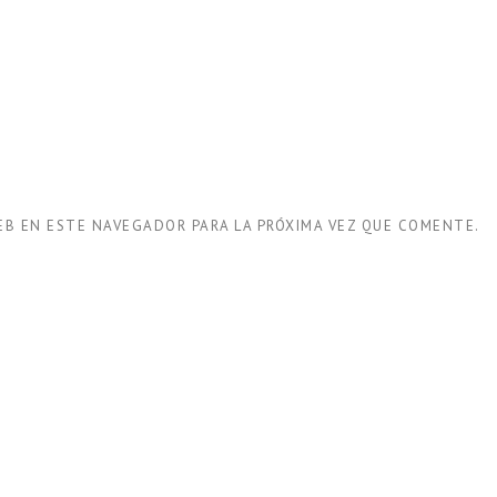
EB EN ESTE NAVEGADOR PARA LA PRÓXIMA VEZ QUE COMENTE.