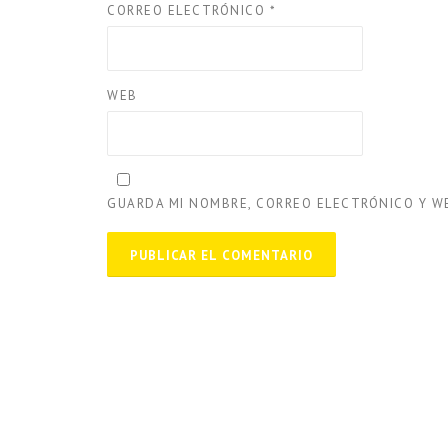
CORREO ELECTRÓNICO
*
WEB
GUARDA MI NOMBRE, CORREO ELECTRÓNICO Y W