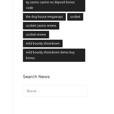
tg casino casino no deposit bonus
code
the dog house megaways
ucobet
ucobet casino review
ucobet review
wild bounty showdown
wild bounty showdown demo buy
bonus
Search News
Buscar: