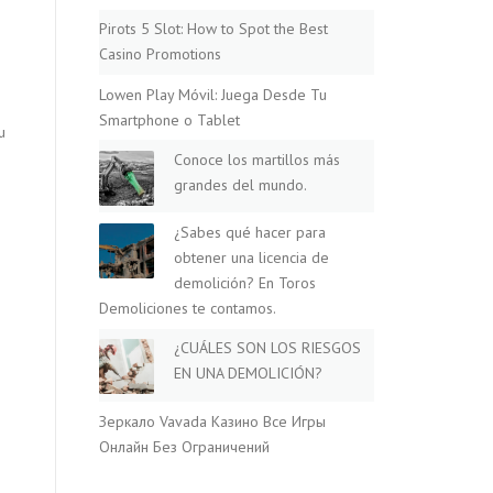
Pirots 5 Slot: How to Spot the Best
Casino Promotions
Lowen Play Móvil: Juega Desde Tu
Smartphone o Tablet
u
Conoce los martillos más
grandes del mundo.
¿Sabes qué hacer para
obtener una licencia de
demolición? En Toros
Demoliciones te contamos.
¿CUÁLES SON LOS RIESGOS
EN UNA DEMOLICIÓN?
Зеркало Vavada Казино Все Игры
Онлайн Без Ограничений