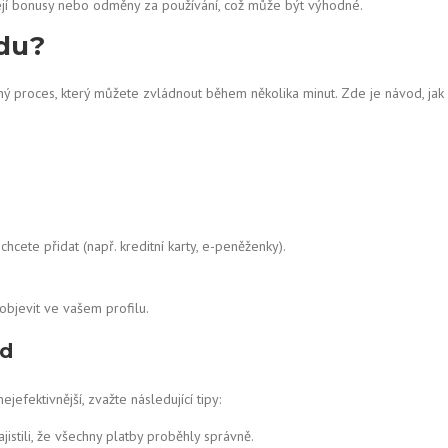
jí bonusy nebo odměny za používání, což může být výhodné.
odu?
ý proces, který můžete zvládnout během několika minut. Zde je návod, jak
cete přidat (např. kreditní karty, e-peněženky).
bjevit ve vašem profilu.
od
efektivnější, zvažte následující tipy:
ajistili, že všechny platby proběhly správně.