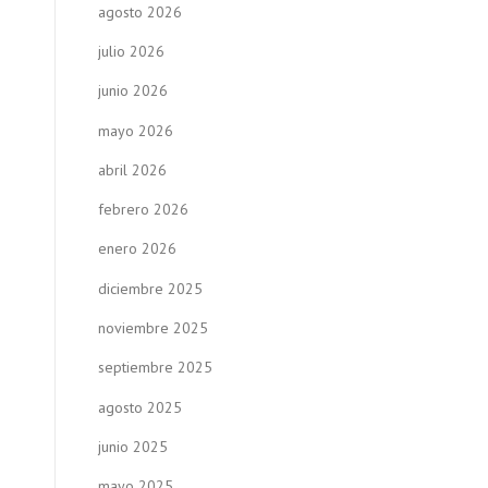
agosto 2026
julio 2026
junio 2026
mayo 2026
abril 2026
febrero 2026
enero 2026
diciembre 2025
noviembre 2025
septiembre 2025
agosto 2025
junio 2025
mayo 2025