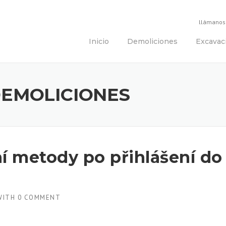
llámanos
Inicio
Demoliciones
Excavac
DEMOLICIONES
ní metody po přihlášení do
ITH
0 COMMENT