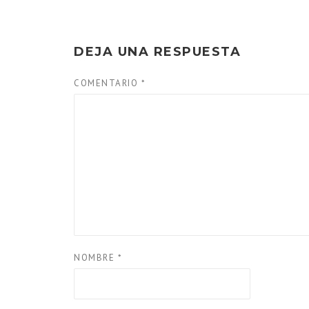
DEJA UNA RESPUESTA
COMENTARIO
*
NOMBRE
*