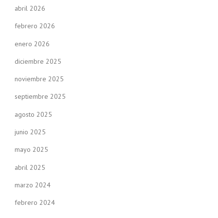
abril 2026
febrero 2026
enero 2026
diciembre 2025
noviembre 2025
septiembre 2025
agosto 2025
junio 2025
mayo 2025
abril 2025
marzo 2024
febrero 2024