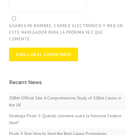
GUARDA MI NOMBRE, CORREO ELECTRÓNICO Y WEB EN
ESTE NAVEGADOR PARA LA PRÓXIMA VEZ QUE
COMENTE.
Recent News
30Bet Official Site: A Comprehensive Study of 30Bet Casino in
the UK
Strategia Pirots 5: Quando conviene usare la funzione Feature
Hunt?
Pirots 5 Slot: How to Spot the Best Casino Promotions