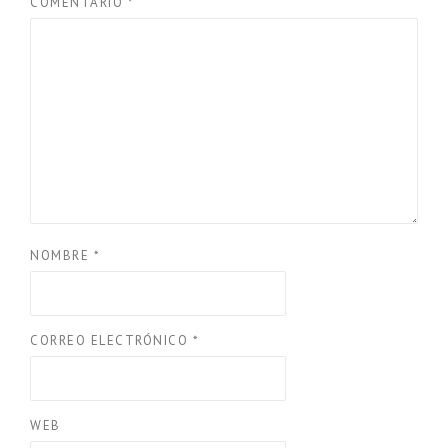
COMENTARIO
*
NOMBRE
*
CORREO ELECTRÓNICO
*
WEB