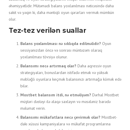
əhəmiyyətlidir. Mütəmadi balans yoxlanılması nəticəsində daha
sakit və yəqin ki, daha məntiqli oyun qərarları vermək mümkün
olur.
Tez-tez verilən suallar
Balans yoxlanılması nə sıklıqda edilməlidir?
Oyun
sessiyanızdan öncə və sonrası müntəzəm olaraq
yoxlanılması tövsiyə olunur.
Balansımı necə artırmaq olar?
Daha aqressiv oyun
strategiyaları, bonuslardan istifadə etmək və yüksək
məbləğli oyunlara keçmək balansınızı artırmağa kömək edə
bilər.
Mostbet balansım itdi, nə etməliyəm?
Dərhal Mostbet
müştəri dəstəyi ilə əlaqə saxlayın və məsələniz barədə
məlumat verin.
Balansımı mükafatlara necə çevirmək olar?
Mostbet-
dakı xüsusi kampaniyalara və mükafat proqramlarına