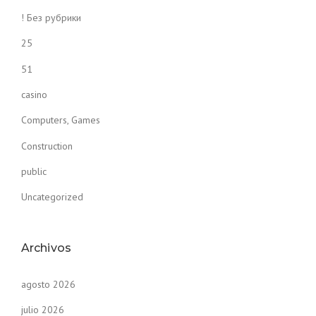
! Без рубрики
25
51
casino
Computers, Games
Construction
public
Uncategorized
Archivos
agosto 2026
julio 2026