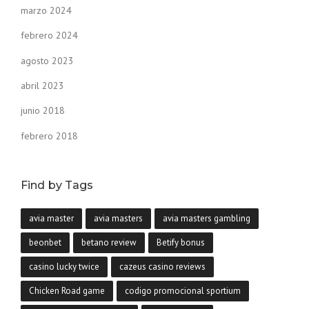
marzo 2024
febrero 2024
agosto 2023
abril 2023
junio 2018
febrero 2018
Find by Tags
avia master
avia masters
avia masters gambling
beonbet
betano review
Betify bonus
casino lucky twice
cazeus casino reviews
Chicken Road game
codigo promocional sportium