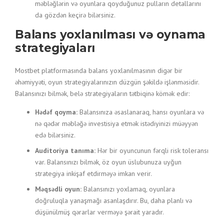
məbləğlərin və oyunlara qoyduğunuz pulların detallarını
da gözdən keçirə bilərsiniz.
Balans yoxlanılması və oynama
strategiyaları
Mostbet platformasında balans yoxlanılmasının digər bir
əhəmiyyəti, oyun strategiyalarınızın düzgün şəkildə işlənməsidir.
Balansınızı bilmək, belə strategiyaların tətbiqinə kömək edir:
Hədəf qoyma:
Balansınıza əsaslanaraq, hansı oyunlara və
nə qədər məbləğə investisiya etmək istədiyinizi müəyyən
edə bilərsiniz.
Auditoriya tanıma:
Hər bir oyuncunun fərqli risk toleransı
var. Balansınızı bilmək, öz oyun üslubunuza uyğun
strategiya inkişaf etdirməyə imkan verir.
Məqsədli oyun:
Balansınızı yoxlamaq, oyunlara
doğruluqla yanaşmağı asanlaşdırır. Bu, daha planlı və
düşünülmüş qərarlar verməyə şərait yaradır.