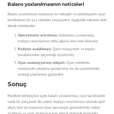
Balans yoxlanılmasının nəticələri
Balans yoxlanılması müntəzəm bir tətbiqdir və istifadəçilərin oyun
təcrübələrini bir çox cəhətdən yaxşılaşdırır. Aşağıdakı nəticələri əldə
etmək mümkündür:
İdarəetmənin artırılması:
Balansınızı yoxlamaqla,
maliyyə resurslarınızı daha uğurla idarə edə bilərsiniz.
Risklərin azaldılması:
Qeyri-müəyyəndir və impuls
məsələlərindən qaçınmağı öyrənirsiniz.
Oyun mədəniyyətinin inkişafı:
Oyun mühitində
məsuliyyətli yanaşma qazanırsınız, bu da uzunmüddətli
strategi planlarınızı gücləndirir.
Sonuç
Mostbet istifadəçiləri üçün balans yoxlanılması, oyun təcrübəsinin
vacib bir parçasıdır. Bu, yalnız maliyyə resurslarınızı izləmək üçün
deyil, həm də responsiv oyun davranışını gücləndirmək, riskləri
azaltmaq və oyun strategiyalarını inkişaf etdirmək məqsədilə