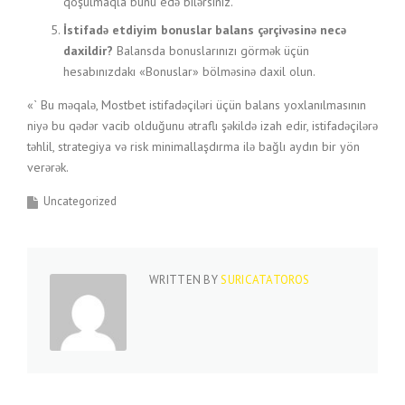
qoşulmaqla bunu edə bilərsiniz.
İstifadə etdiyim bonuslar balans çərçivəsinə necə
daxildir?
Balansda bonuslarınızı görmək üçün
hesabınızdakı «Bonuslar» bölməsinə daxil olun.
«` Bu məqalə, Mostbet istifadəçiləri üçün balans yoxlanılmasının
niyə bu qədər vacib olduğunu ətraflı şəkildə izah edir, istifadəçilərə
təhlil, strategiya və risk minimallaşdırma ilə bağlı aydın bir yön
verərək.
Uncategorized
WRITTEN BY
SURICATATOROS