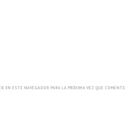
EB EN ESTE NAVEGADOR PARA LA PRÓXIMA VEZ QUE COMENTE.