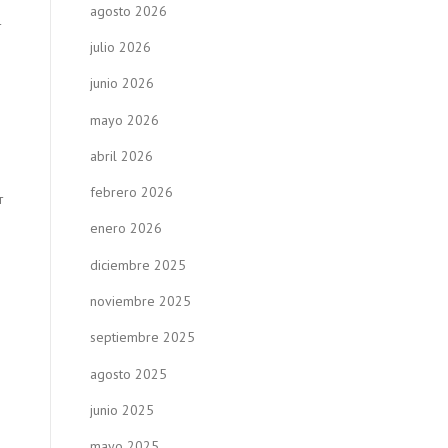
agosto 2026
т
julio 2026
junio 2026
mayo 2026
abril 2026
febrero 2026
т
enero 2026
diciembre 2025
noviembre 2025
septiembre 2025
agosto 2025
junio 2025
mayo 2025