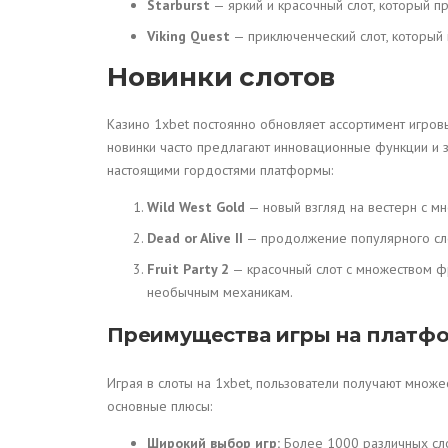
Starburst
— яркий и красочный слот, который п
Viking Quest
— приключенческий слот, который 
Новинки слотов
Казино 1xbet постоянно обновляет ассортимент игров
новинки часто предлагают инновационные функции и з
настоящими гордостями платформы:
Wild West Gold
— новый взгляд на вестерн с м
Dead or Alive II
— продолжение популярного сло
Fruit Party 2
— красочный слот с множеством ф
необычным механикам.
Преимущества игры на платфо
Играя в слоты на 1xbet, пользователи получают множе
основные плюсы:
Широкий выбор игр:
Более 1000 различных слот