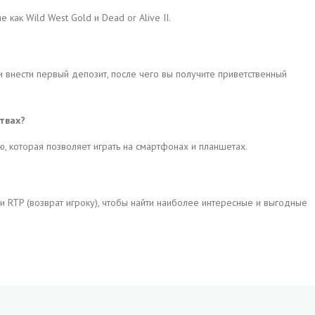
как Wild West Gold и Dead or Alive II.
и внести первый депозит, после чего вы получите приветственный
твах?
, которая позволяет играть на смартфонах и планшетах.
и RTP (возврат игроку), чтобы найти наиболее интересные и выгодные