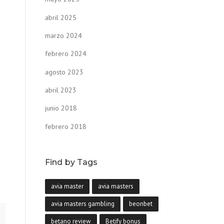
abril 2025
marzo 2024
febrero 2024
agosto 2023
abril 2023
junio 2018
febrero 2018
Find by Tags
avia master
avia masters
avia masters gambling
beonbet
betano review
Betify bonus