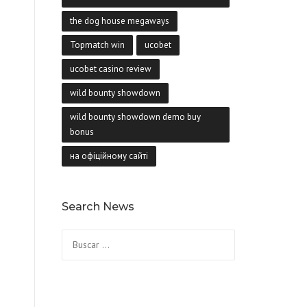
the dog house megaways
Topmatch win
ucobet
ucobet casino review
wild bounty showdown
wild bounty showdown demo buy
bonus
на офіційному сайті
Search News
Buscar: