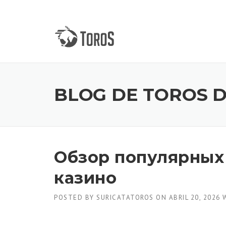
Skip
to
content
BLOG DE TOROS 
Обзор популярных 
казино
POSTED BY
SURICATATOROS
ON
ABRIL 20, 2026
W