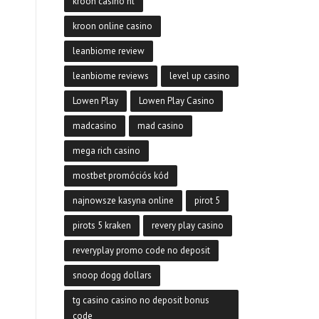
kroon casino nl
kroon online casino
leanbiome review
leanbiome reviews
level up casino
Lowen Play
Lowen Play Casino
madcasino
mad casino
mega rich casino
mostbet promóciós kód
najnowsze kasyna online
pirot 5
pirots 5 kraken
revery play casino
reveryplay promo code no deposit
snoop dogg dollars
tg casino casino no deposit bonus
code