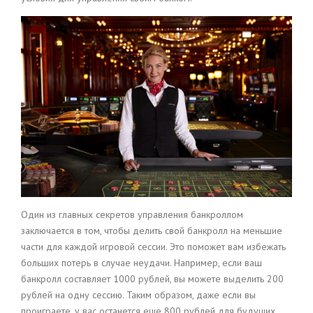
Один из главных секретов управления банкроллом
заключается в том, чтобы делить свой банкролл на меньшие
части для каждой игровой сессии. Это поможет вам избежать
больших потерь в случае неудачи. Например, если ваш
банкролл составляет 1000 рублей, вы можете выделить 200
рублей на одну сессию. Таким образом, даже если вы
проиграете, у вас останется еще 800 рублей для будущих