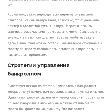
игр.
Кроме того, важно периодически пересматривать свой
банкролл. Если вы выигрываете, возможно, стоит увеличить
размер выделяемой суммы на игру. Напротив, если вы
сталкиваетесь с частыми проигрышами, может быть разумно
уменьшить ставки или сделать перерыв, чтобы избежать
дальнейших финансовых потерь. Внимательное отношение к
своему банкроллу позволит вам оставаться в игре дольше и
наслаждаться процессом.
Стратегии управления
банкроллом
Существует несколько стратегий управления банкроллом,
которые могут помочь вам повысить шансы на успех в казино.
Одна из популярных стратегий — метод ставок в процентах от
общего банкролла. Например, вы можете ставить 5% от
своего банкролла на каждую игру. Это позволяет