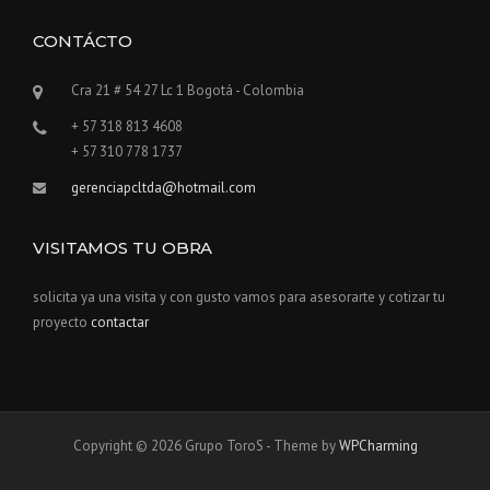
CONTÁCTO
Cra 21 # 54 27 Lc 1 Bogotá - Colombia
+ 57 318 813 4608
+ 57 310 778 1737
gerenciapcltda@hotmail.com
VISITAMOS TU OBRA
solicita ya una visita y con gusto vamos para asesorarte y cotizar tu
proyecto
contactar
Copyright © 2026 Grupo ToroS - Theme by
WPCharming