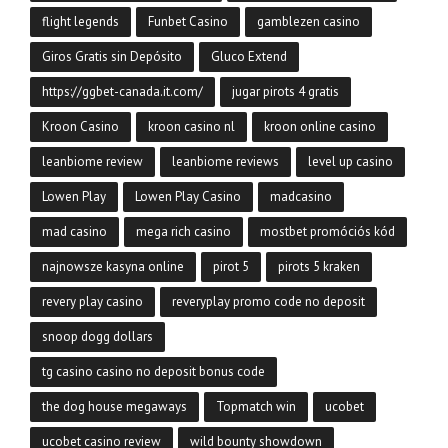
flight legends
Funbet Casino
gamblezen casino
Giros Gratis sin Depósito
Gluco Extend
https://ggbet-canada.it.com/
jugar pirots 4 gratis
Kroon Casino
kroon casino nl
kroon online casino
leanbiome review
leanbiome reviews
level up casino
Lowen Play
Lowen Play Casino
madcasino
mad casino
mega rich casino
mostbet promóciós kód
najnowsze kasyna online
pirot 5
pirots 5 kraken
revery play casino
reveryplay promo code no deposit
snoop dogg dollars
tg casino casino no deposit bonus code
the dog house megaways
Topmatch win
ucobet
ucobet casino review
wild bounty showdown