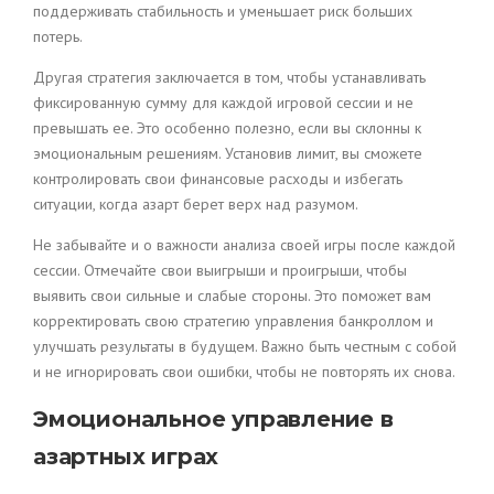
поддерживать стабильность и уменьшает риск больших
потерь.
Другая стратегия заключается в том, чтобы устанавливать
фиксированную сумму для каждой игровой сессии и не
превышать ее. Это особенно полезно, если вы склонны к
эмоциональным решениям. Установив лимит, вы сможете
контролировать свои финансовые расходы и избегать
ситуации, когда азарт берет верх над разумом.
Не забывайте и о важности анализа своей игры после каждой
сессии. Отмечайте свои выигрыши и проигрыши, чтобы
выявить свои сильные и слабые стороны. Это поможет вам
корректировать свою стратегию управления банкроллом и
улучшать результаты в будущем. Важно быть честным с собой
и не игнорировать свои ошибки, чтобы не повторять их снова.
Эмоциональное управление в
азартных играх