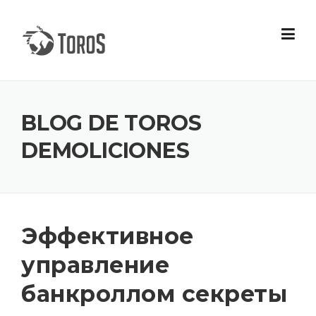
Skip
to
content
BLOG DE TOROS
DEMOLICIONES
Эффективное
управление
банкроллом секреты