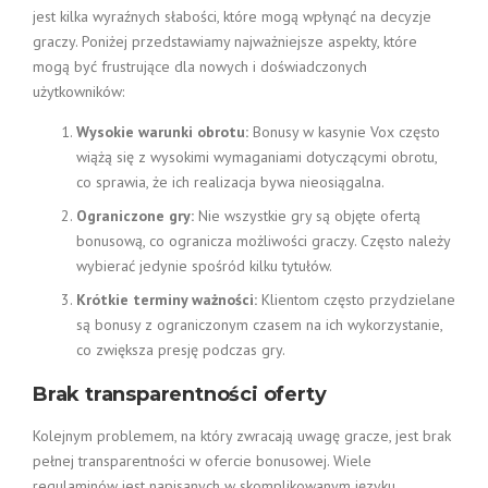
jest kilka wyraźnych słabości, które mogą wpłynąć na decyzje
graczy. Poniżej przedstawiamy najważniejsze aspekty, które
mogą być frustrujące dla nowych i doświadczonych
użytkowników:
Wysokie warunki obrotu:
Bonusy w kasynie Vox często
wiążą się z wysokimi wymaganiami dotyczącymi obrotu,
co sprawia, że ich realizacja bywa nieosiągalna.
Ograniczone gry:
Nie wszystkie gry są objęte ofertą
bonusową, co ogranicza możliwości graczy. Często należy
wybierać jedynie spośród kilku tytułów.
Krótkie terminy ważności:
Klientom często przydzielane
są bonusy z ograniczonym czasem na ich wykorzystanie,
co zwiększa presję podczas gry.
Brak transparentności oferty
Kolejnym problemem, na który zwracają uwagę gracze, jest brak
pełnej transparentności w ofercie bonusowej. Wiele
regulaminów jest napisanych w skomplikowanym języku