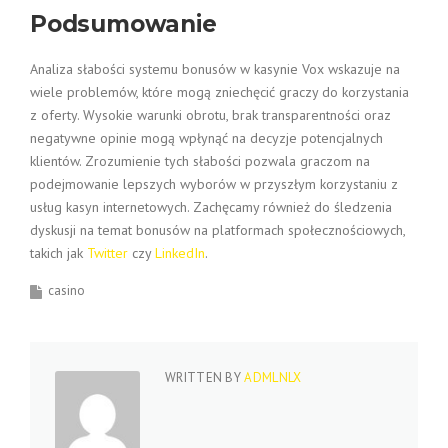
Podsumowanie
Analiza słabości systemu bonusów w kasynie Vox wskazuje na
wiele problemów, które mogą zniechęcić graczy do korzystania
z oferty. Wysokie warunki obrotu, brak transparentności oraz
negatywne opinie mogą wpłynąć na decyzje potencjalnych
klientów. Zrozumienie tych słabości pozwala graczom na
podejmowanie lepszych wyborów w przyszłym korzystaniu z
usług kasyn internetowych. Zachęcamy również do śledzenia
dyskusji na temat bonusów na platformach społecznościowych,
takich jak
Twitter
czy
LinkedIn
.
casino
WRITTEN BY
ADMLNLX