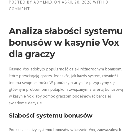
POSTED BY
ADMLNLX
ON
ABRIL 20, 2026
WITH
0
COMMENT
Analiza słabości systemu
bonusów w kasynie Vox
dla graczy
Kasyno Vox zdobyło popularność dzięki różnorodnym bonusom,
które przyciągają graczy. Jednakże, jak każdy system, również i
ten ma swoje słabości. W poniższym artykule przyjrzymy się
głównym problemom i pułapkom związanym z ofertą bonusową
w kasynie Vox, aby pomóc graczom podejmować bardziej
świadome decyzje.
Słabości systemu bonusów
Podczas analizy systemu bonusów w kasynie Vox, zauważalnych