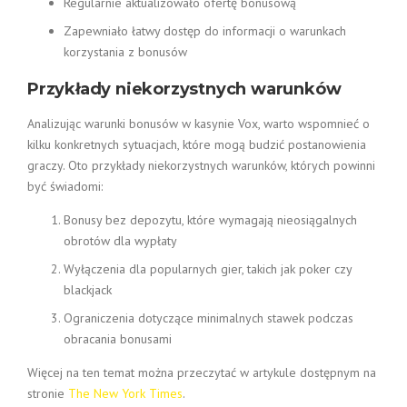
Regularnie aktualizowało ofertę bonusową
Zapewniało łatwy dostęp do informacji o warunkach
korzystania z bonusów
Przykłady niekorzystnych warunków
Analizując warunki bonusów w kasynie Vox, warto wspomnieć o
kilku konkretnych sytuacjach, które mogą budzić postanowienia
graczy. Oto przykłady niekorzystnych warunków, których powinni
być świadomi:
Bonusy bez depozytu, które wymagają nieosiągalnych
obrotów dla wypłaty
Wyłączenia dla popularnych gier, takich jak poker czy
blackjack
Ograniczenia dotyczące minimalnych stawek podczas
obracania bonusami
Więcej na ten temat można przeczytać w artykule dostępnym na
stronie
The New York Times
.