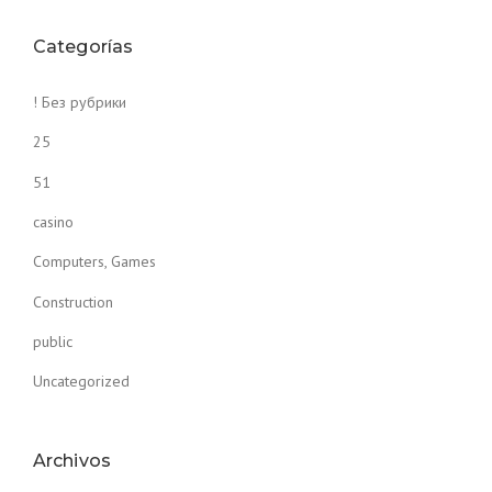
Categorías
! Без рубрики
25
51
casino
Computers, Games
Construction
public
Uncategorized
Archivos