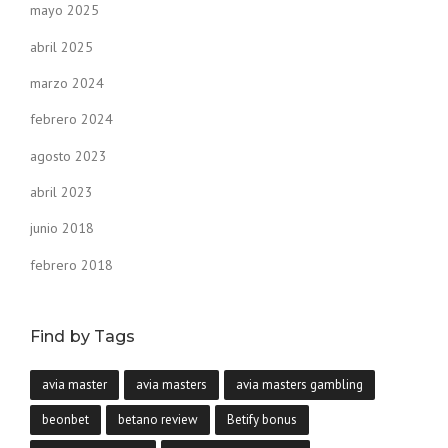
mayo 2025
abril 2025
marzo 2024
febrero 2024
agosto 2023
abril 2023
junio 2018
febrero 2018
Find by Tags
avia master
avia masters
avia masters gambling
beonbet
betano review
Betify bonus