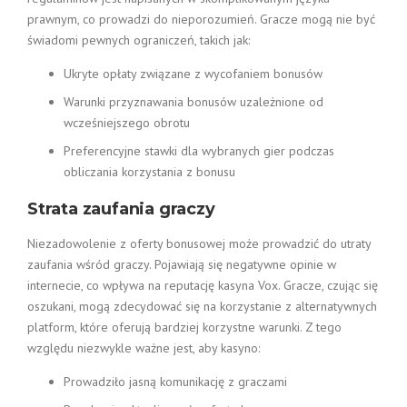
prawnym, co prowadzi do nieporozumień. Gracze mogą nie być
świadomi pewnych ograniczeń, takich jak:
Ukryte opłaty związane z wycofaniem bonusów
Warunki przyznawania bonusów uzależnione od
wcześniejszego obrotu
Preferencyjne stawki dla wybranych gier podczas
obliczania korzystania z bonusu
Strata zaufania graczy
Niezadowolenie z oferty bonusowej może prowadzić do utraty
zaufania wśród graczy. Pojawiają się negatywne opinie w
internecie, co wpływa na reputację kasyna Vox. Gracze, czując się
oszukani, mogą zdecydować się na korzystanie z alternatywnych
platform, które oferują bardziej korzystne warunki. Z tego
względu niezwykle ważne jest, aby kasyno:
Prowadziło jasną komunikację z graczami