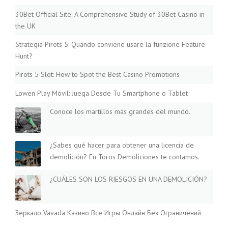
30Bet Official Site: A Comprehensive Study of 30Bet Casino in
the UK
Strategia Pirots 5: Quando conviene usare la funzione Feature
Hunt?
Pirots 5 Slot: How to Spot the Best Casino Promotions
Lowen Play Móvil: Juega Desde Tu Smartphone o Tablet
Conoce los martillos más grandes del mundo.
¿Sabes qué hacer para obtener una licencia de
demolición? En Toros Demoliciones te contamos.
¿CUÁLES SON LOS RIESGOS EN UNA DEMOLICIÓN?
Зеркало Vavada Казино Все Игры Онлайн Без Ограничений