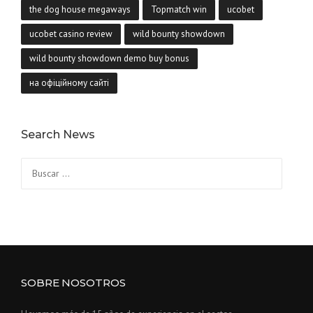
the dog house megaways
Topmatch win
ucobet
ucobet casino review
wild bounty showdown
wild bounty showdown demo buy bonus
на офіційному сайті
Search News
Buscar:
SOBRE NOSOTROS