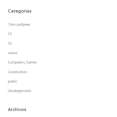
Categorías
! Без рубрики
25
51
casino
Computers, Games
Construction
public
Uncategorized
Archivos