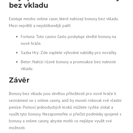
bez vkladu
Existuje mnoho online casin, které nabízejí bonusy bez vkladu.
Mezi největší a nejoblíbenější patří:
Fortuna: Toto casino často poskytuje skvělé bonusy na
nové hráče.
Sazka Hry: Zde najdete výhodné nabídky pro nováčky.
Betor: Nabízí různé bonusy a promoakce bez nutnosti
vkladu.
Závěr
Bonusy bez vkladu jsou skvělou příležitostí pro nové hráče k
seznámení se s online casiny, aniž by museli riskovat své vlastní
peníze. Pomocí jednoduchých kroků můžete rychle získat a
využít tyto bonusy. Nezapomeňte si přečíst podmínky spojené s
bonusy a online casiny, abyste mohli co nejlépe využít své
možnosti.