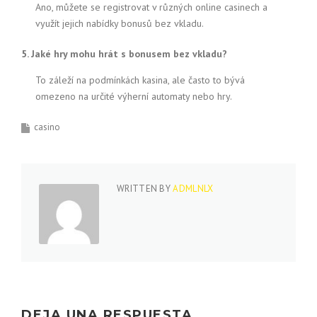
Ano, můžete se registrovat v různých online casinech a
využít jejich nabídky bonusů bez vkladu.
5. Jaké hry mohu hrát s bonusem bez vkladu?
To záleží na podmínkách kasina, ale často to bývá
omezeno na určité výherní automaty nebo hry.
casino
WRITTEN BY
ADMLNLX
DEJA UNA RESPUESTA