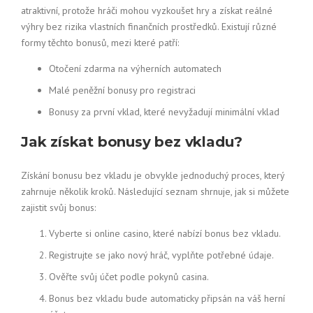
atraktivní, protože hráči mohou vyzkoušet hry a získat reálné
výhry bez rizika vlastních finančních prostředků. Existují různé
formy těchto bonusů, mezi které patří:
Otočení zdarma na výherních automatech
Malé peněžní bonusy pro registraci
Bonusy za první vklad, které nevyžadují minimální vklad
Jak získat bonusy bez vkladu?
Získání bonusu bez vkladu je obvykle jednoduchý proces, který
zahrnuje několik kroků. Následující seznam shrnuje, jak si můžete
zajistit svůj bonus:
Vyberte si online casino, které nabízí bonus bez vkladu.
Registrujte se jako nový hráč, vyplňte potřebné údaje.
Ověřte svůj účet podle pokynů casina.
Bonus bez vkladu bude automaticky připsán na váš herní