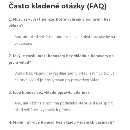
Často kladené otázky (FAQ)
1. Můžu si vybrat peníze, které vyhraju s bonusem bez
vkladu?
Ano, ale před výběrem budete muset splnit požadavky na
protočení.
2. Jaký je rozdíl mezi bonusem bez vkladu a bonusem na
první vklad?
Bonus bez vkladu nevyžaduje žádný vklad, zatímco bonus
na první vklad je poskytován po provedení vkladu.
3. Jsou bonusy bez vkladu opravdu zdarma?
Ano, ale většina z nich má podmínky, které je třeba splnit
před výběrem vyhraných peněz.
4. Mohu mít více bonusů bez vkladu v různých casinech?