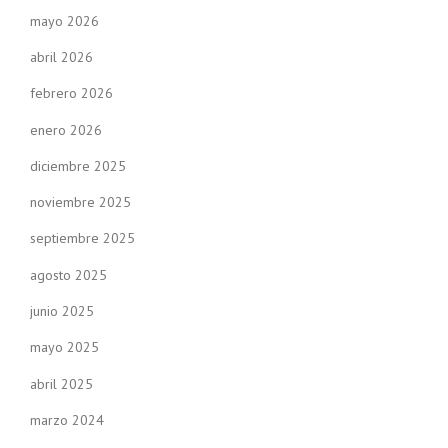
mayo 2026
abril 2026
febrero 2026
enero 2026
diciembre 2025
noviembre 2025
septiembre 2025
agosto 2025
junio 2025
mayo 2025
abril 2025
marzo 2024