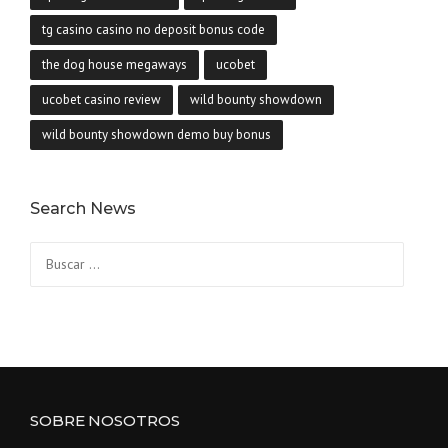
tg casino casino no deposit bonus code
the dog house megaways
ucobet
ucobet casino review
wild bounty showdown
wild bounty showdown demo buy bonus
Search News
Buscar:
SOBRE NOSOTROS