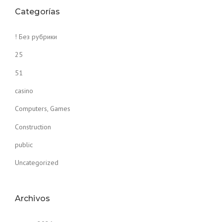
Categorías
! Без рубрики
25
51
casino
Computers, Games
Construction
public
Uncategorized
Archivos