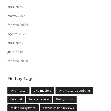
abril 2025
marzo 2024
febrero 2024
agosto 2023
abril 2023
junio 2018
febrero 2018
Find by Tags
avia master
avia masters
avia masters gambling
beonbet
betano review
Betify bonus
casino lucky twice
cazeus casino reviews