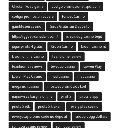
Chicken Road game
codigo promocional sportium
codigo promocion codere
Funbet Casino
gamblezen casino
Giros Gratis sin Depósito
https://ggbet-canada.it.com/
is spindog casino legit
jugar pirots 4 gratis
Kroon Casino
kroon casino nl
kroon online casino
leanbiome review
leanbiome reviews
level up casino
Lowen Play
Lowen Play Casino
mad casino
madcasino
mega rich casino
mostbet promóciós kód
najnowsze kasyna online
pirot 5
pirots 5 app
pirots 5 elk
pirots 5 kraken
revery play casino
reveryplay promo code no deposit
snoop dogg dollars
spindog casino review
spin dog review