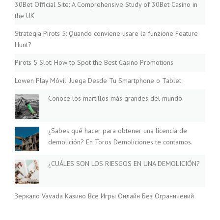
30Bet Official Site: A Comprehensive Study of 30Bet Casino in
the UK
Strategia Pirots 5: Quando conviene usare la funzione Feature
Hunt?
Pirots 5 Slot: How to Spot the Best Casino Promotions
Lowen Play Móvil: Juega Desde Tu Smartphone o Tablet
Conoce los martillos más grandes del mundo.
¿Sabes qué hacer para obtener una licencia de
demolición? En Toros Demoliciones te contamos.
¿CUÁLES SON LOS RIESGOS EN UNA DEMOLICIÓN?
Зеркало Vavada Казино Все Игры Онлайн Без Ограничений