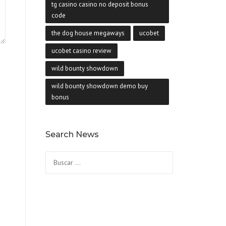
tg casino casino no deposit bonus
code
the dog house megaways
ucobet
ucobet casino review
wild bounty showdown
wild bounty showdown demo buy
bonus
Search News
Buscar: