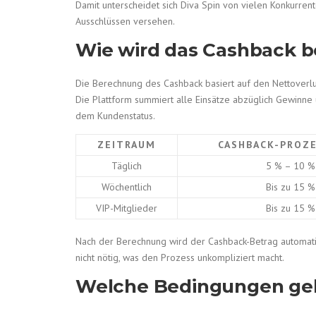
Damit unterscheidet sich Diva Spin von vielen Konkurrent
Ausschlüssen versehen.
Wie wird das Cashback b
Die Berechnung des Cashback basiert auf den Nettoverlu
Die Plattform summiert alle Einsätze abzüglich Gewinne
dem Kundenstatus.
ZEITRAUM
CASHBACK-PROZ
Täglich
5 % – 10 %
Wöchentlich
Bis zu 15 %
VIP-Mitglieder
Bis zu 15 %
Nach der Berechnung wird der Cashback-Betrag automatis
nicht nötig, was den Prozess unkompliziert macht.
Welche Bedingungen gel