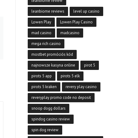
leanbiome review
leanbiome reviews
level up casino
Lowen Play
Lowen Play Casino
mad casino
madcasino
mega rich casino
mostbet promóciós kód
najnowsze kasyna online
pirot 5
pirots 5 app
pirots 5 elk
pirots 5 kraken
revery play casino
reveryplay promo code no deposit
snoop dogg dollars
spindog casino review
spin dog review