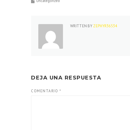
Uncategorized
WRITTEN BY
ZEPHYR36534
DEJA UNA RESPUESTA
COMENTARIO
*