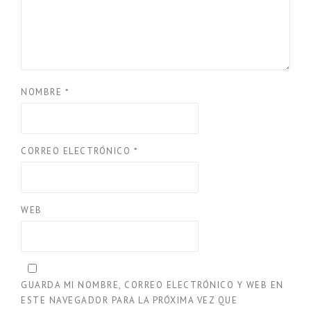
NOMBRE
*
CORREO ELECTRÓNICO
*
WEB
GUARDA MI NOMBRE, CORREO ELECTRÓNICO Y WEB EN
ESTE NAVEGADOR PARA LA PRÓXIMA VEZ QUE