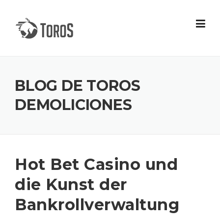
Skip
to
content
BLOG DE TOROS
DEMOLICIONES
Hot Bet Casino und
die Kunst der
Bankrollverwaltung