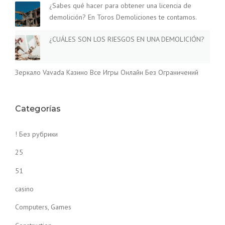
¿Sabes qué hacer para obtener una licencia de
demolición? En Toros Demoliciones te contamos.
¿CUÁLES SON LOS RIESGOS EN UNA DEMOLICIÓN?
Зеркало Vavada Казино Все Игры Онлайн Без Ограничений
Categorías
! Без рубрики
25
51
casino
Computers, Games