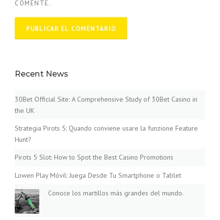
COMENTE.
Recent News
30Bet Official Site: A Comprehensive Study of 30Bet Casino in
the UK
Strategia Pirots 5: Quando conviene usare la funzione Feature
Hunt?
Pirots 5 Slot: How to Spot the Best Casino Promotions
Lowen Play Móvil: Juega Desde Tu Smartphone o Tablet
Conoce los martillos más grandes del mundo.