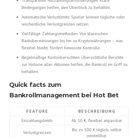
Transparente Auszahlungsanforderungen: Klare
Bedingungen helfen, den Überblick zu behalten.
Automatische Verlustlimits: Spieler können tägliche oder
wöchentliche Verlustgrenzen setzen.
Vielfältige Zahlungsmethoden: Von klassischen
Banküberweisungen bis hin zu Kryptowährungen – was
flexibel bleibt, fördert bewusste Kontrolle.
Regelmäßige Kontoübersichten: Übersichtliche Berichte
zur Historie aller Aktionen helfen, die Bankroll im Griff zu
behalten.
Quick facts zum
Bankrollmanagement bei Hot Bet
FEATURE
BESCHREIBUNG
Einzahlungslimits
Ab 10 €, flexibel anpassbar
Bis zu 500 € täglich, selbst
Verlustgrenzen
einstellbar