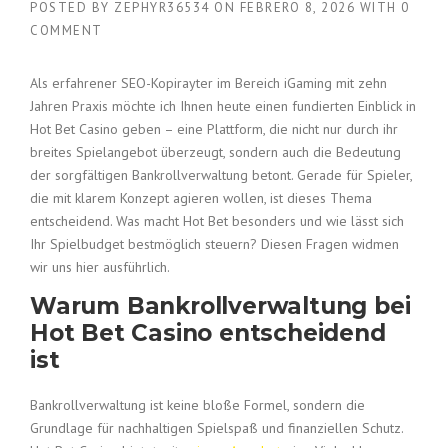
POSTED BY
ZEPHYR36534
ON
FEBRERO 8, 2026
WITH
0
COMMENT
Als erfahrener SEO-Kopiraуter im Bereich iGaming mit zehn
Jahren Praxis möchte ich Ihnen heute einen fundierten Einblick in
Hot Bet Casino geben – eine Plattform, die nicht nur durch ihr
breites Spielangebot überzeugt, sondern auch die Bedeutung
der sorgfältigen Bankrollverwaltung betont. Gerade für Spieler,
die mit klarem Konzept agieren wollen, ist dieses Thema
entscheidend. Was macht Hot Bet besonders und wie lässt sich
Ihr Spielbudget bestmöglich steuern? Diesen Fragen widmen
wir uns hier ausführlich.
Warum Bankrollverwaltung bei
Hot Bet Casino entscheidend
ist
Bankrollverwaltung ist keine bloße Formel, sondern die
Grundlage für nachhaltigen Spielspaß und finanziellen Schutz.