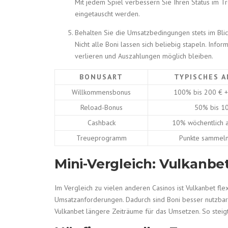
Mit jedem Spiel verbessern Sie Ihren Status im
eingetauscht werden.
Behalten Sie die Umsatzbedingungen stets im Blic
Nicht alle Boni lassen sich beliebig stapeln. Inf
verlieren und Auszahlungen möglich bleiben.
BONUSART
TYPISCHES 
Willkommensbonus
100% bis 200 € +
Reload-Bonus
50% bis 1
Cashback
10% wöchentlich a
Treueprogramm
Punkte sammeln
Mini-Vergleich: Vulkanbe
Im Vergleich zu vielen anderen Casinos ist Vulkanbet fle
Umsatzanforderungen. Dadurch sind Boni besser nutzbar. 
Vulkanbet längere Zeiträume für das Umsetzen. So steig