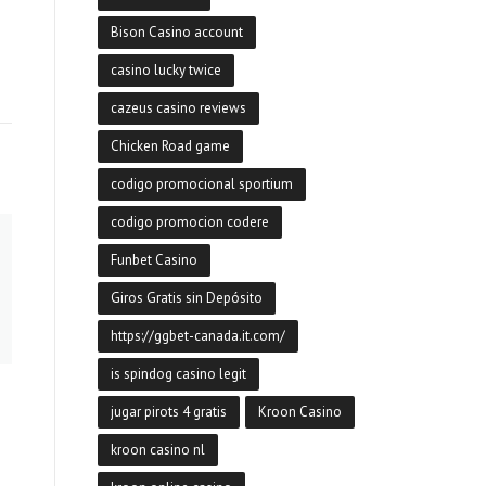
Bison Casino account
casino lucky twice
cazeus casino reviews
Chicken Road game
codigo promocional sportium
codigo promocion codere
Funbet Casino
Giros Gratis sin Depósito
https://ggbet-canada.it.com/
is spindog casino legit
jugar pirots 4 gratis
Kroon Casino
kroon casino nl