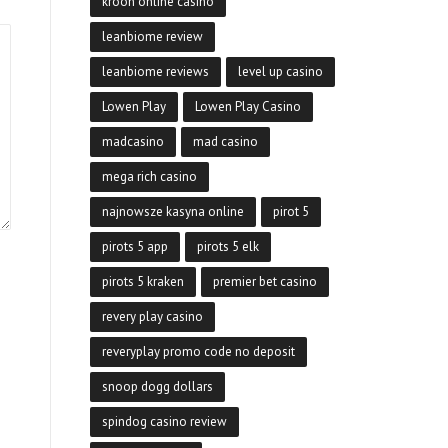
kroon online casino
leanbiome review
leanbiome reviews
level up casino
Lowen Play
Lowen Play Casino
madcasino
mad casino
mega rich casino
najnowsze kasyna online
pirot 5
pirots 5 app
pirots 5 elk
pirots 5 kraken
premier bet casino
revery play casino
reveryplay promo code no deposit
snoop dogg dollars
spindog casino review