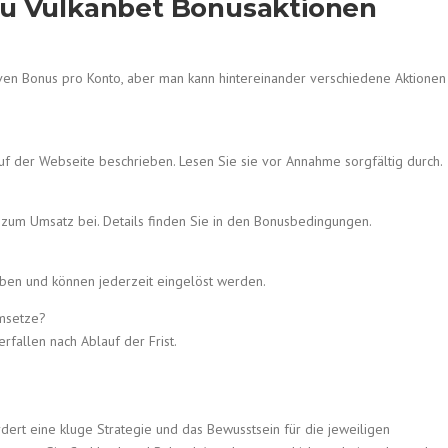
 zu Vulkanbet Bonusaktionen
ktiven Bonus pro Konto, aber man kann hintereinander verschiedene Aktionen
uf der Webseite beschrieben. Lesen Sie sie vor Annahme sorgfältig durch.
h zum Umsatz bei. Details finden Sie in den Bonusbedingungen.
eben und können jederzeit eingelöst werden.
umsetze?
fallen nach Ablauf der Frist.
ert eine kluge Strategie und das Bewusstsein für die jeweiligen