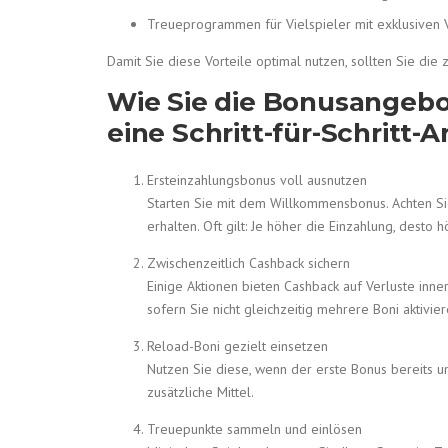
Treueprogrammen für Vielspieler mit exklusiven V
Damit Sie diese Vorteile optimal nutzen, sollten Sie d
Wie Sie die Bonusangebo
eine Schritt-für-Schritt-
Ersteinzahlungsbonus voll ausnutzen
Starten Sie mit dem Willkommensbonus. Achten S
erhalten. Oft gilt: Je höher die Einzahlung, desto 
Zwischenzeitlich Cashback sichern
Einige Aktionen bieten Cashback auf Verluste inne
sofern Sie nicht gleichzeitig mehrere Boni aktivier
Reload-Boni gezielt einsetzen
Nutzen Sie diese, wenn der erste Bonus bereits um
zusätzliche Mittel.
Treuepunkte sammeln und einlösen