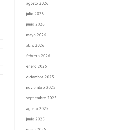
agosto 2026
julio 2026
junio 2026
mayo 2026
abril 2026
febrero 2026
enero 2026
diciembre 2025
noviembre 2025
septiembre 2025
agosto 2025
junio 2025
mayo 2025