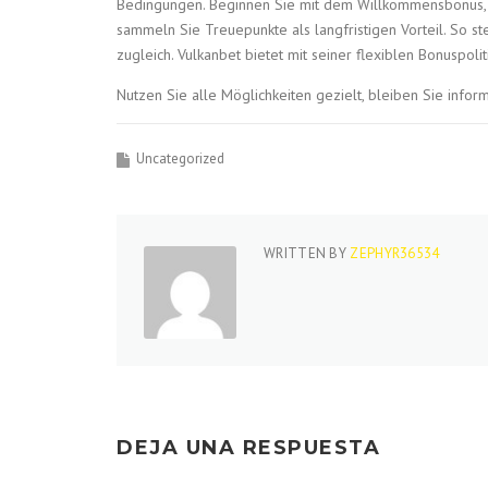
Bedingungen. Beginnen Sie mit dem Willkommensbonus, 
sammeln Sie Treuepunkte als langfristigen Vorteil. So s
zugleich. Vulkanbet bietet mit seiner flexiblen Bonuspolit
Nutzen Sie alle Möglichkeiten gezielt, bleiben Sie infor
Uncategorized
WRITTEN BY
ZEPHYR36534
DEJA UNA RESPUESTA