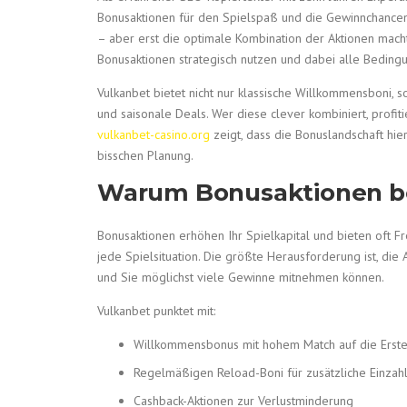
Bonusaktionen für den Spielspaß und die Gewinnchancen is
– aber erst die optimale Kombination der Aktionen macht
Bonusaktionen strategisch nutzen und dabei alle Bedingu
Vulkanbet bietet nicht nur klassische Willkommensboni
und saisonale Deals. Wer diese clever kombiniert, profit
vulkanbet-casino.org
zeigt, dass die Bonuslandschaft hier 
bisschen Planung.
Warum Bonusaktionen bei
Bonusaktionen erhöhen Ihr Spielkapital und bieten oft Fr
jede Spielsituation. Die größte Herausforderung ist, di
und Sie möglichst viele Gewinne mitnehmen können.
Vulkanbet punktet mit:
Willkommensbonus mit hohem Match auf die Erste
Regelmäßigen Reload-Boni für zusätzliche Einzah
Cashback-Aktionen zur Verlustminderung