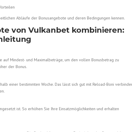
orteilen
ie zeitlichen Abläufe der Bonusangebote und deren Bedingungen kennen.
te von Vulkanbet kombinieren:
Anleitung
ie auf Mindest- und Maximalbeträge, um den vollen Bonusbetrag zu
höher der Bonus.
rhalb einer bestimmten Woche. Das lässt sich gut mit Reload-Boni verbinden
en.
gesetzt ist. So erhöhen Sie Ihre Einsatzmöglichkeiten und erhalten