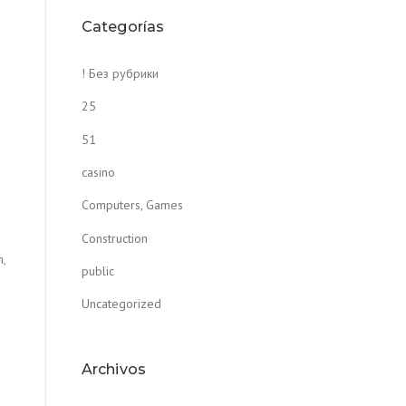
Categorías
! Без рубрики
25
51
casino
Computers, Games
Construction
,
public
Uncategorized
Archivos