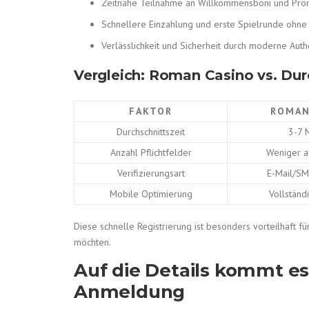
Zeitnahe Teilnahme an Willkommensboni und Pro
Schnellere Einzahlung und erste Spielrunde ohn
Verlässlichkeit und Sicherheit durch moderne Auth
Vergleich: Roman Casino vs. Du
FAKTOR
ROMAN
Durchschnittszeit
3-7 
Anzahl Pflichtfelder
Weniger a
Verifizierungsart
E-Mail/SM
Mobile Optimierung
Vollständ
Diese schnelle Registrierung ist besonders vorteilhaft f
möchten.
Auf die Details kommt es 
Anmeldung