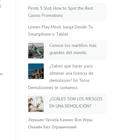
,
Pirots 5 Slot: How to Spot the Best
Casino Promotions
Lowen Play Móvil: Juega Desde Tu
Smartphone o Tablet
Conoce los martillos más
grandes del mundo.
¿Sabes qué hacer para
obtener una licencia de
en
demolición? En Toros
Demoliciones te contamos.
¿CUÁLES SON LOS RIESGOS
EN UNA DEMOLICIÓN?
Зеркало Vavada Казино Все Игры
Онлайн Без Ограничений