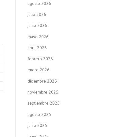
agosto 2026
julio 2026
junio 2026
mayo 2026
abril 2026
febrero 2026
enero 2026
diciembre 2025
noviembre 2025
septiembre 2025
agosto 2025
junio 2025
mayo 2025