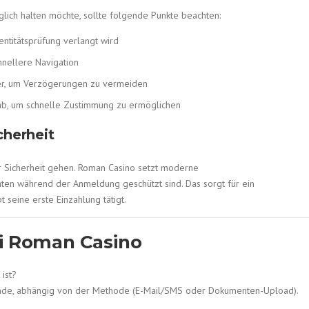
lich halten möchte, sollte folgende Punkte beachten:
entitätsprüfung verlangt wird
hnellere Navigation
ler, um Verzögerungen zu vermeiden
ab, um schnelle Zustimmung zu ermöglichen
cherheit
er Sicherheit gehen. Roman Casino setzt moderne
aten während der Anmeldung geschützt sind. Das sorgt für ein
seine erste Einzahlung tätigt.
ei Roman Casino
 ist?
tunde, abhängig von der Methode (E-Mail/SMS oder Dokumenten-Upload).