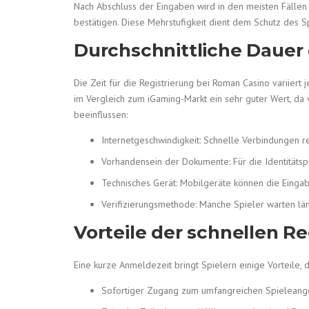
Nach Abschluss der Eingaben wird in den meisten Fällen 
bestätigen. Diese Mehrstufigkeit dient dem Schutz des S
Durchschnittliche Dauer 
Die Zeit für die Registrierung bei Roman Casino variiert j
im Vergleich zum iGaming-Markt ein sehr guter Wert, da 
beeinflussen:
Internetgeschwindigkeit: Schnelle Verbindungen 
Vorhandensein der Dokumente: Für die Identität
Technisches Gerät: Mobilgeräte können die Eingab
Verifizierungsmethode: Manche Spieler warten lä
Vorteile der schnellen R
Eine kurze Anmeldezeit bringt Spielern einige Vorteile, di
Sofortiger Zugang zum umfangreichen Spieleang