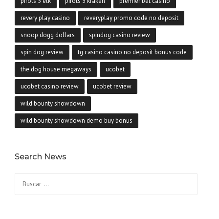
pirots 5 elk
pirots 5 kraken
premier bet casino
revery play casino
reveryplay promo code no deposit
snoop dogg dollars
spindog casino review
spin dog review
tg casino casino no deposit bonus code
the dog house megaways
ucobet
ucobet casino review
ucobet review
wild bounty showdown
wild bounty showdown demo buy bonus
Search News
Buscar: