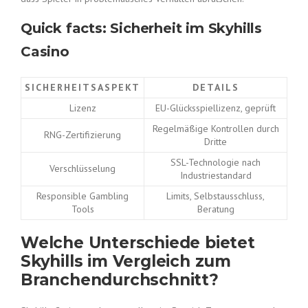
Quick facts: Sicherheit im Skyhills
Casino
SICHERHEITSASPEKT
DETAILS
Lizenz
EU-Glücksspiellizenz, geprüft
Regelmäßige Kontrollen durch
RNG-Zertifizierung
Dritte
SSL-Technologie nach
Verschlüsselung
Industriestandard
Responsible Gambling
Limits, Selbstausschluss,
Tools
Beratung
Welche Unterschiede bietet
Skyhills im Vergleich zum
Branchendurchschnitt?