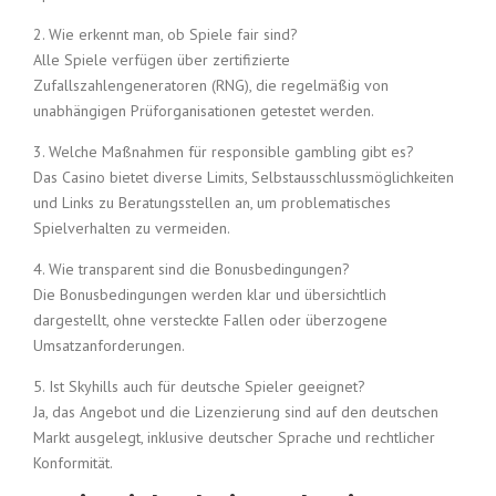
2. Wie erkennt man, ob Spiele fair sind?
Alle Spiele verfügen über zertifizierte
Zufallszahlengeneratoren (RNG), die regelmäßig von
unabhängigen Prüforganisationen getestet werden.
3. Welche Maßnahmen für responsible gambling gibt es?
Das Casino bietet diverse Limits, Selbstausschlussmöglichkeiten
und Links zu Beratungsstellen an, um problematisches
Spielverhalten zu vermeiden.
4. Wie transparent sind die Bonusbedingungen?
Die Bonusbedingungen werden klar und übersichtlich
dargestellt, ohne versteckte Fallen oder überzogene
Umsatzanforderungen.
5. Ist Skyhills auch für deutsche Spieler geeignet?
Ja, das Angebot und die Lizenzierung sind auf den deutschen
Markt ausgelegt, inklusive deutscher Sprache und rechtlicher
Konformität.