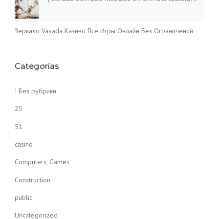
Зеркало Vavada Казино Все Игры Онлайн Без Ограничений
Categorías
! Без рубрики
25
51
casino
Computers, Games
Construction
public
Uncategorized