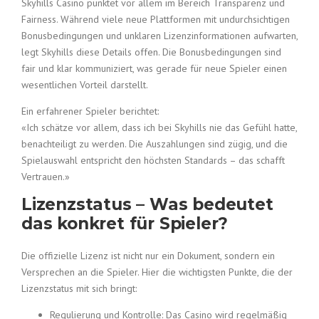
Skyhills Casino punktet vor allem im Bereich Transparenz und
Fairness. Während viele neue Plattformen mit undurchsichtigen
Bonusbedingungen und unklaren Lizenzinformationen aufwarten,
legt Skyhills diese Details offen. Die Bonusbedingungen sind
fair und klar kommuniziert, was gerade für neue Spieler einen
wesentlichen Vorteil darstellt.
Ein erfahrener Spieler berichtet:
«Ich schätze vor allem, dass ich bei Skyhills nie das Gefühl hatte,
benachteiligt zu werden. Die Auszahlungen sind zügig, und die
Spielauswahl entspricht den höchsten Standards – das schafft
Vertrauen.»
Lizenzstatus – Was bedeutet
das konkret für Spieler?
Die offizielle Lizenz ist nicht nur ein Dokument, sondern ein
Versprechen an die Spieler. Hier die wichtigsten Punkte, die der
Lizenzstatus mit sich bringt:
Regulierung und Kontrolle: Das Casino wird regelmäßig