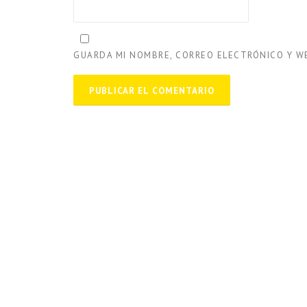
GUARDA MI NOMBRE, CORREO ELECTRÓNICO Y W