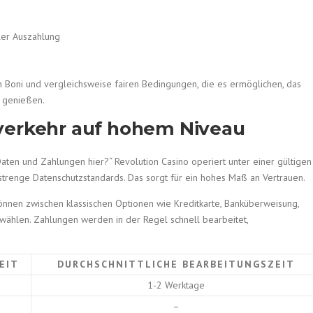
ler Auszahlung
n Boni und vergleichsweise fairen Bedingungen, die es ermöglichen, das
u genießen.
verkehr auf hohem Niveau
 Daten und Zahlungen hier?“ Revolution Casino operiert unter einer gültigen
strenge Datenschutzstandards. Das sorgt für ein hohes Maß an Vertrauen.
können zwischen klassischen Optionen wie Kreditkarte, Banküberweisung,
ählen. Zahlungen werden in der Regel schnell bearbeitet,
EIT
DURCHSCHNITTLICHE BEARBEITUNGSZEIT
1-2 Werktage
–