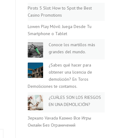
Pirots 5 Slot: How to Spot the Best
Casino Promotions
Lowen Play Móvil: Juega Desde Tu
Smartphone o Tablet
Conoce los martillos más
grandes del mundo.
¿Sabes qué hacer para
obtener una licencia de
demolición? En Toros
Demoliciones te contamos.
¿CUÁLES SON LOS RIESGOS
EN UNA DEMOLICIÓN?
Зеркало Vavada Казино Все Игры
Онлайн Без Ограничений