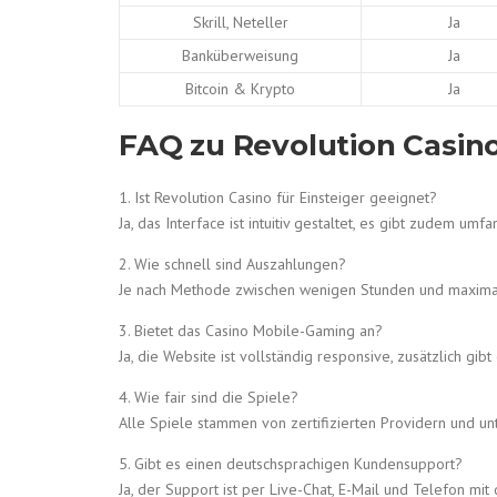
Skrill, Neteller
Ja
Banküberweisung
Ja
Bitcoin & Krypto
Ja
FAQ zu Revolution Casin
1. Ist Revolution Casino für Einsteiger geeignet?
Ja, das Interface ist intuitiv gestaltet, es gibt zudem um
2. Wie schnell sind Auszahlungen?
Je nach Methode zwischen wenigen Stunden und maximal
3. Bietet das Casino Mobile-Gaming an?
Ja, die Website ist vollständig responsive, zusätzlich gib
4. Wie fair sind die Spiele?
Alle Spiele stammen von zertifizierten Providern und u
5. Gibt es einen deutschsprachigen Kundensupport?
Ja, der Support ist per Live-Chat, E-Mail und Telefon mit