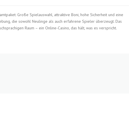
tpaket: Große Spielauswahl, attraktive Boni, hohe Sicherheit und eine
ung, die sowohl Neulinge als auch erfahrene Spieler überzeugt. Das
chsprachigen Raum – ein Online-Casino, das hält, was es verspricht.