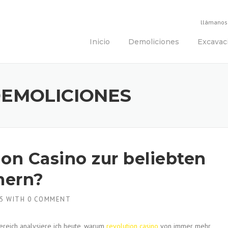
llámanos
Inicio
Demoliciones
Excavac
DEMOLICIONES
on Casino zur beliebten
mern?
5
WITH
0 COMMENT
ereich analysiere ich heute, warum
revolution casino
von immer mehr