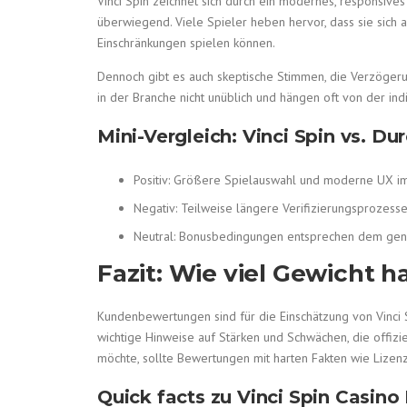
Vinci Spin zeichnet sich durch ein modernes, responsives
überwiegend. Viele Spieler heben hervor, dass sie sich 
Einschränkungen spielen können.
Dennoch gibt es auch skeptische Stimmen, die Verzöger
in der Branche nicht unüblich und hängen oft von der i
Mini-Vergleich: Vinci Spin vs. Du
Positiv: Größere Spielauswahl und moderne UX im
Negativ: Teilweise längere Verifizierungsprozesse
Neutral: Bonusbedingungen entsprechen dem gene
Fazit: Wie viel Gewicht
Kundenbewertungen sind für die Einschätzung von Vinci Spi
wichtige Hinweise auf Stärken und Schwächen, die offizi
möchte, sollte Bewertungen mit harten Fakten wie Lizenz
Quick facts zu Vinci Spin Casin