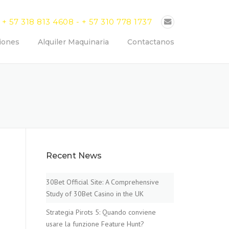
+ 57 318 813 4608 - + 57 310 778 1737
iones
Alquiler Maquinaria
Contactanos
Recent News
30Bet Official Site: A Comprehensive
Study of 30Bet Casino in the UK
Strategia Pirots 5: Quando conviene
usare la funzione Feature Hunt?