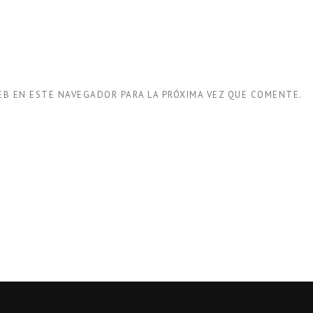
EB EN ESTE NAVEGADOR PARA LA PRÓXIMA VEZ QUE COMENTE.