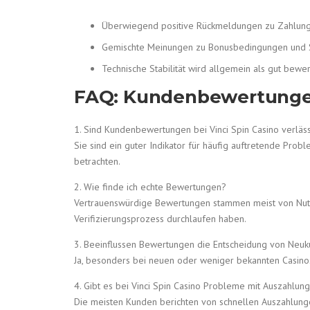
Überwiegend positive Rückmeldungen zu Zahlung
Gemischte Meinungen zu Bonusbedingungen und S
Technische Stabilität wird allgemein als gut bewe
FAQ: Kundenbewertungen 
1. Sind Kundenbewertungen bei Vinci Spin Casino verläss
Sie sind ein guter Indikator für häufig auftretende Prob
betrachten.
2. Wie finde ich echte Bewertungen?
Vertrauenswürdige Bewertungen stammen meist von Nutze
Verifizierungsprozess durchlaufen haben.
3. Beeinflussen Bewertungen die Entscheidung von Neu
Ja, besonders bei neuen oder weniger bekannten Casino
4. Gibt es bei Vinci Spin Casino Probleme mit Auszahlun
Die meisten Kunden berichten von schnellen Auszahlungen