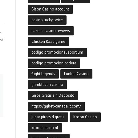
Bison Casino account
casino lucky twice
cazeus casino reviews
e
st
Chicken Road game
codigo promocional sportium
codigo promocion codere
flight legends
Funbet Casino
gamblezen casino
Giros Gratis sin Depósito
https://ggbet-canada.it.com/
jugar pirots 4 gratis
Kroon Casino
kroon casino nl