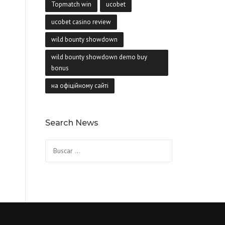
Topmatch win
ucobet
ucobet casino review
wild bounty showdown
wild bounty showdown demo buy
bonus
на офіційному сайті
Search News
Buscar: