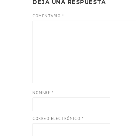
DEJA UNA RESPUESTA
COMENTARIO
*
NOMBRE
*
CORREO ELECTRÓNICO
*