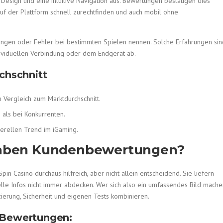
 Design und eine intuitive Navigation aus. Bewertungen bestätigen dies
auf der Plattform schnell zurechtfinden und auch mobil ohne
ungen oder Fehler bei bestimmten Spielen nennen. Solche Erfahrungen sin
ndividuellen Verbindung oder dem Endgerät ab.
rchschnitt
 Vergleich zum Marktdurchschnitt.
 als bei Konkurrenten.
rellen Trend im iGaming.
 haben Kundenbewertungen?
n Casino durchaus hilfreich, aber nicht allein entscheidend. Sie liefern
elle Infos nicht immer abdecken. Wer sich also ein umfassendes Bild mache
ierung, Sicherheit und eigenen Tests kombinieren.
o Bewertungen: