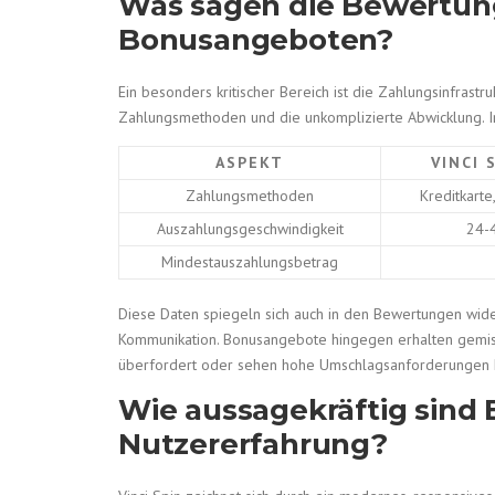
Was sagen die Bewertun
Bonusangeboten?
Ein besonders kritischer Bereich ist die Zahlungsinfrastru
Zahlungsmethoden und die unkomplizierte Abwicklung. Im
ASPEKT
VINCI 
Zahlungsmethoden
Kreditkarte
Auszahlungsgeschwindigkeit
24-
Mindestauszahlungsbetrag
Diese Daten spiegeln sich auch in den Bewertungen wide
Kommunikation. Bonusangebote hingegen erhalten gemis
überfordert oder sehen hohe Umschlagsanforderungen kr
Wie aussagekräftig sind
Nutzererfahrung?