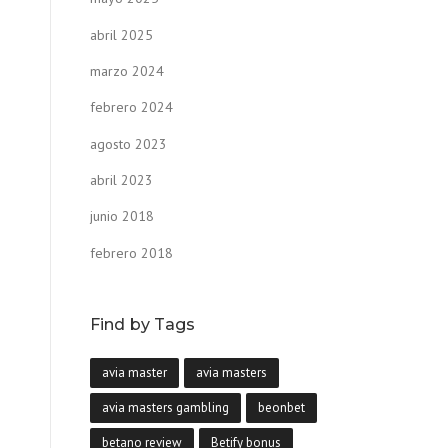
abril 2025
marzo 2024
febrero 2024
agosto 2023
abril 2023
junio 2018
febrero 2018
Find by Tags
avia master
avia masters
avia masters gambling
beonbet
betano review
Betify bonus