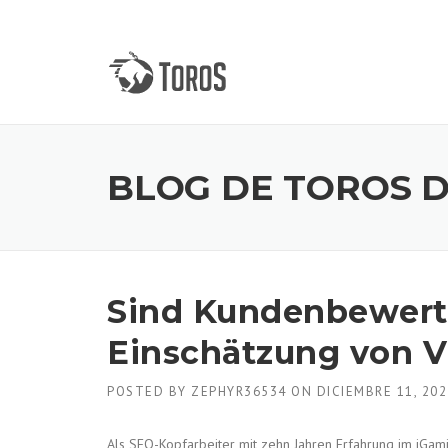
Skip
to
content
BLOG DE TOROS 
Sind Kundenbewert
Einschätzung von Vi
POSTED BY
ZEPHYR36534
ON
DICIEMBRE 11, 202
Als SEO-Kopfarbeiter mit zehn Jahren Erfahrung im iGa