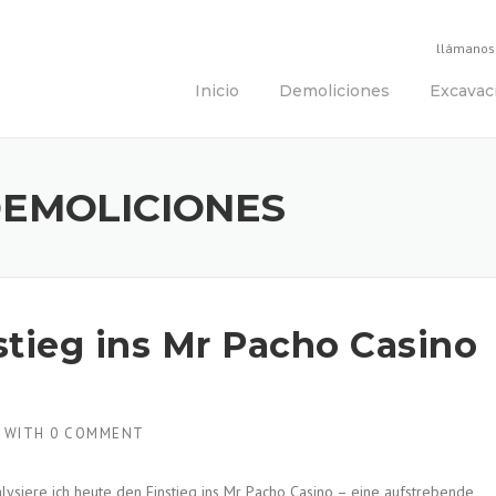
llámanos
Inicio
Demoliciones
Excavac
DEMOLICIONES
stieg ins Mr Pacho Casino
WITH
0 COMMENT
lysiere ich heute den Einstieg ins Mr Pacho Casino – eine aufstrebende