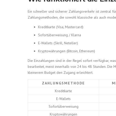
Ein schneller und sicherer Zahlungsverkehr ist zentral f
Zahlungsmethoden, die sowohl klassische als auch mod
Kreditkarte (Visa, Mastercard)
Sofortüberweisung / Klarna
E-Wallets (Skrill, Neteller)
Kryptowährungen (Bitcoin, Ethereum)
Die Einzahlungen sind in der Regel sofort verfügbar, w
bearbeitet, meist innerhalb von 24 bis 48 Stunden. Die 
kleinerem Budget den Zugang erleichtert.
ZAHLUNGSMETHODE
M
Kreditkarte
E-Wallets
Sofortüberweisung
Kryptowährungen