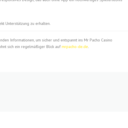
ekt Unterstützung zu erhalten.
nden Informationen, um sicher und entspannt ins Mr Pacho Casino
lohnt sich ein regelmäßiger Blick auf
mrpacho-de.de
.