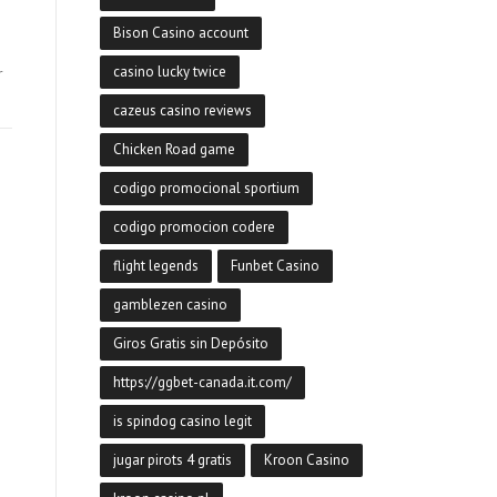
Bison Casino account
casino lucky twice
r
cazeus casino reviews
Chicken Road game
codigo promocional sportium
codigo promocion codere
flight legends
Funbet Casino
gamblezen casino
Giros Gratis sin Depósito
https://ggbet-canada.it.com/
is spindog casino legit
jugar pirots 4 gratis
Kroon Casino