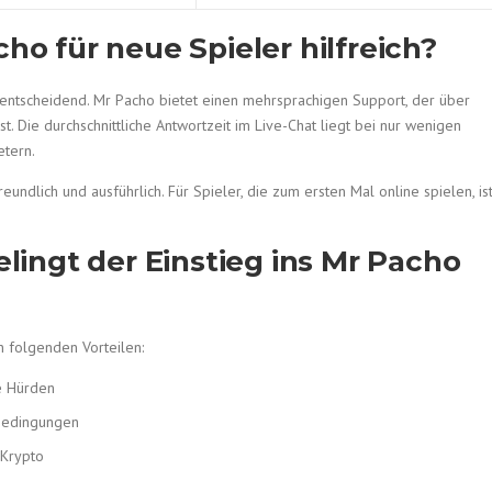
cho für neue Spieler hilfreich?
entscheidend. Mr Pacho bietet einen mehrsprachigen Support, der über
t. Die durchschnittliche Antwortzeit im Live-Chat liegt bei nur wenigen
etern.
undlich und ausführlich. Für Spieler, die zum ersten Mal online spielen, is
ingt der Einstieg ins Mr Pacho
n folgenden Vorteilen:
e Hürden
 Bedingungen
 Krypto