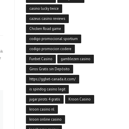
casino lucky twice
cazeus casino reviews
Chicken Road game
codigo promocional sportium
codigo promocion codere
ik
r
Funbet Casino
gamblezen casino
Giros Gratis sin Depósito
https://ggbet-canada.it.com/
is spindog casino legit
jugar pirots 4 gratis
Kroon Casino
kroon casino nl
kroon online casino