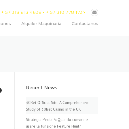
+ 57 318 813 4608 - + 57 310 778 1737
iones
Alquiler Maquinaria
Contactanos
o
Recent News
30Bet Official Site: A Comprehensive
Study of 30Bet Casino in the UK
Strategia Pirots 5: Quando conviene
usare la funzione Feature Hunt?