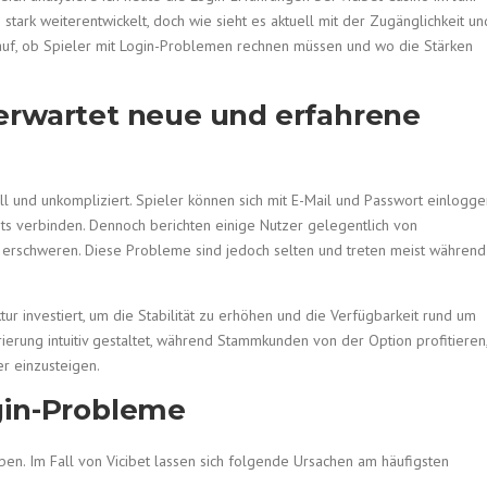
 stark weiterentwickelt, doch wie sieht es aktuell mit der Zugänglichkeit un
auf, ob Spieler mit Login-Problemen rechnen müssen und wo die Stärken
erwartet neue und erfahrene
ell und unkompliziert. Spieler können sich mit E-Mail und Passwort einlogge
ts verbinden. Dennoch berichten einige Nutzer gelegentlich von
rschweren. Diese Probleme sind jedoch selten und treten meist während
ktur investiert, um die Stabilität zu erhöhen und die Verfügbarkeit rund um
trierung intuitiv gestaltet, während Stammkunden von der Option profitieren
r einzusteigen.
gin-Probleme
en. Im Fall von Vicibet lassen sich folgende Ursachen am häufigsten