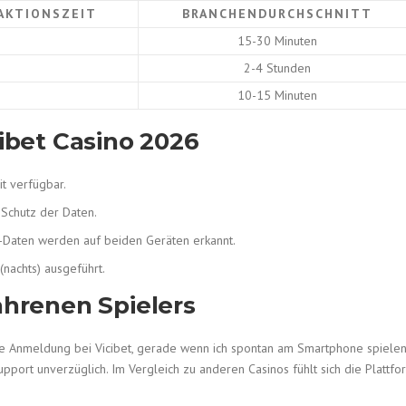
EAKTIONSZEIT
BRANCHENDURCHSCHNITT
15-30 Minuten
2-4 Stunden
10-15 Minuten
cibet Casino 2026
it verfügbar.
 Schutz der Daten.
-Daten werden auf beiden Geräten erkannt.
nachts) ausgeführt.
ahrenen Spielers
nelle Anmeldung bei Vicibet, gerade wenn ich spontan am Smartphone spiele
pport unverzüglich. Im Vergleich zu anderen Casinos fühlt sich die Plattfo