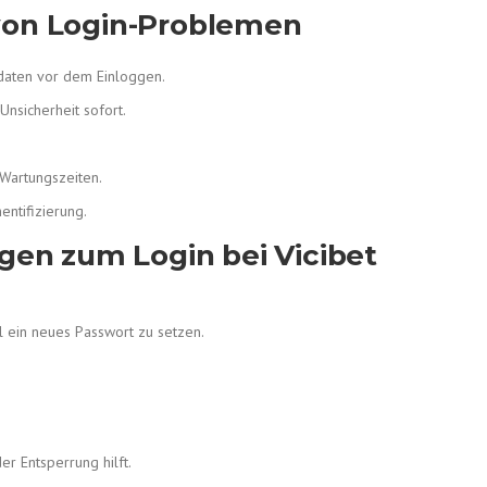
von Login-Problemen
sdaten vor dem Einloggen.
nsicherheit sofort.
Wartungszeiten.
entifizierung.
agen zum Login bei Vicibet
l ein neues Passwort zu setzen.
r Entsperrung hilft.