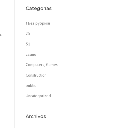
Categorías
! Без рубрики
25
.
51
casino
Computers, Games
Construction
public
Uncategorized
Archivos