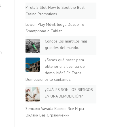
d
Pirots 5 Slot: How to Spot the Best
Casino Promotions
Lowen Play Móvil: Juega Desde Tu
Smartphone o Tablet
Conoce los martillos más
grandes del mundo.
n
¿Sabes qué hacer para
obtener una licencia de
demolición? En Toros
Demoliciones te contamos.
,
¿CUÁLES SON LOS RIESGOS
EN UNA DEMOLICIÓN?
Зеркало Vavada Казино Все Игры
Онлайн Без Ограничений