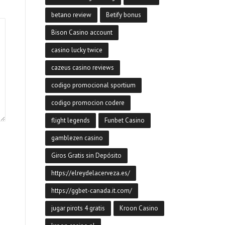
betano review
Betify bonus
Bison Casino account
casino lucky twice
cazeus casino reviews
codigo promocional sportium
codigo promocion codere
flight legends
Funbet Casino
gamblezen casino
Giros Gratis sin Depósito
https://elreydelacerveza.es/
https://ggbet-canada.it.com/
jugar pirots 4 gratis
Kroon Casino