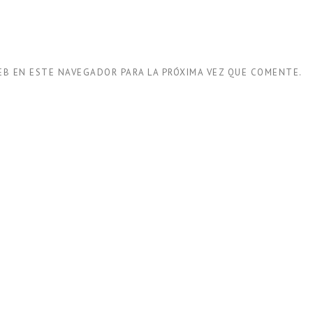
EB EN ESTE NAVEGADOR PARA LA PRÓXIMA VEZ QUE COMENTE.