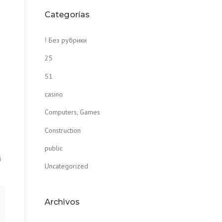
Categorías
! Без рубрики
25
51
casino
Computers, Games
Construction
public
i
Uncategorized
Archivos