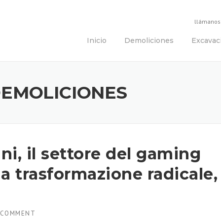
llámanos
Inicio
Demoliciones
Excavac
DEMOLICIONES
nni, il settore del gaming
a trasformazione radicale,
 COMMENT