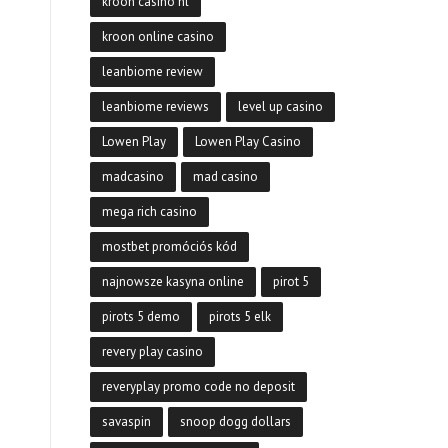
kroon casino nl
kroon online casino
leanbiome review
leanbiome reviews
level up casino
Lowen Play
Lowen Play Casino
madcasino
mad casino
mega rich casino
mostbet promóciós kód
najnowsze kasyna online
pirot 5
pirots 5 demo
pirots 5 elk
revery play casino
reveryplay promo code no deposit
savaspin
snoop dogg dollars