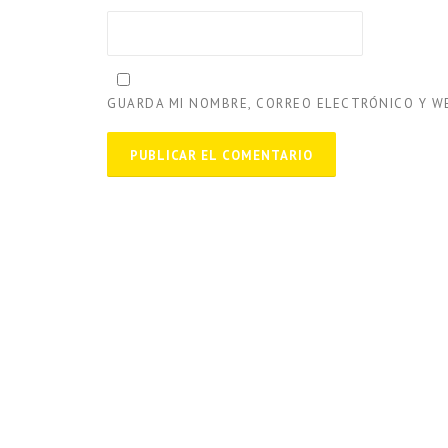
GUARDA MI NOMBRE, CORREO ELECTRÓNICO Y W