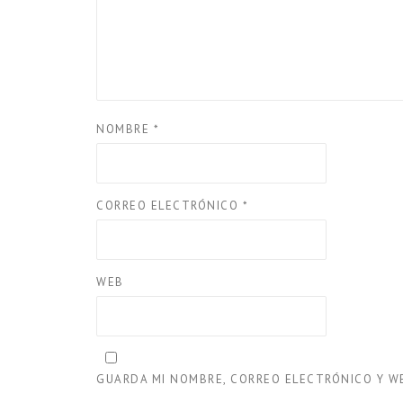
NOMBRE
*
CORREO ELECTRÓNICO
*
WEB
GUARDA MI NOMBRE, CORREO ELECTRÓNICO Y W