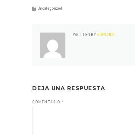
Uncategorized
WRITTEN BY
ADMLNLX
DEJA UNA RESPUESTA
COMENTARIO
*