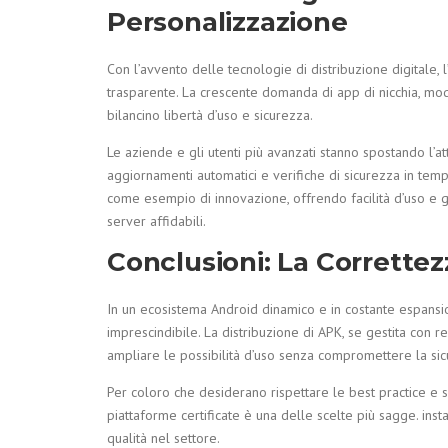
Personalizzazione
Con l’avvento delle tecnologie di distribuzione digitale, 
trasparente. La crescente domanda di app di nicchia, modi
bilancino libertà d’uso e sicurezza.
Le aziende e gli utenti più avanzati stanno spostando l’a
aggiornamenti automatici e verifiche di sicurezza in tem
come esempio di innovazione, offrendo facilità d’uso e ga
server affidabili.
Conclusioni: La Correttez
In un ecosistema Android dinamico e in costante espansione
imprescindibile. La distribuzione di APK, se gestita con 
ampliare le possibilità d’uso senza compromettere la sic
Per coloro che desiderano rispettare le best practice e sc
piattaforme certificate è una delle scelte più sagge. in
qualità nel settore.