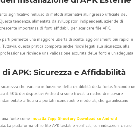
nto significativo nell’uso di metodi alternativi all’ingresso ufficiale del
 Questa tendenza, alimentata da sviluppatori indipendenti, aziende di
 crescente importanza di fonti affidabili per scaricare file APK.
rze parti permette una maggiore libertà di scelta, aggiornamenti più rapidi e
 Tuttavia, questa pratica comporta anche rischi legati alla sicurezza, alla
cio professionale richiede una validazione accurata delle fonti e un’adeguata
e di APK: Sicurezza e Affidabilità
i sicurezza che variano in funzione della credibilità della fonte. Secondo u
uasi il 30% dei dispositivi Android si sono trovati a rischio di malware
ondamentale affidarsi a portali riconosciuti e moderati, che garantiscano
 da una fonte come
installa l’app Shootory Download su Android
. La piattaforma offre file APK testati e verificati, con indicazioni chiare