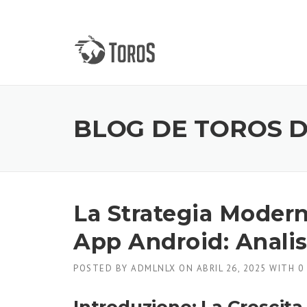
Skip
to
content
BLOG DE TOROS 
La Strategia Moderna
App Android: Anali
POSTED BY
ADMLNLX
ON
ABRIL 26, 2025
WITH
0
Introduzione: La Crescita