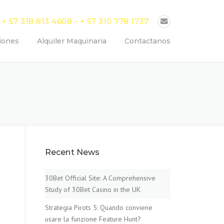
+ 57 318 813 4608 - + 57 310 778 1737
iones
Alquiler Maquinaria
Contactanos
Recent News
30Bet Official Site: A Comprehensive
Study of 30Bet Casino in the UK
Strategia Pirots 5: Quando conviene
usare la funzione Feature Hunt?