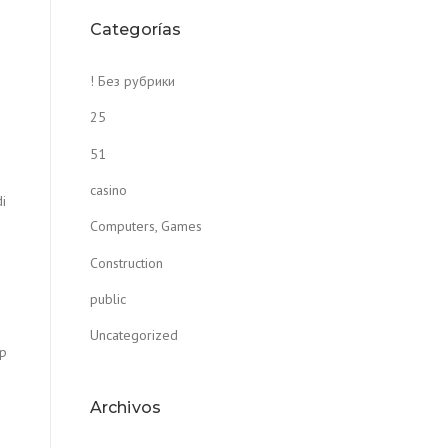
Categorías
! Без рубрики
25
51
casino
di
Computers, Games
Construction
public
Uncategorized
pp
Archivos