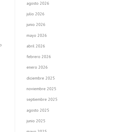
agosto 2026
julio 2026
junio 2026
mayo 2026
no
abril 2026
febrero 2026
enero 2026
diciembre 2025
noviembre 2025
septiembre 2025
agosto 2025
junio 2025
mayo 2025