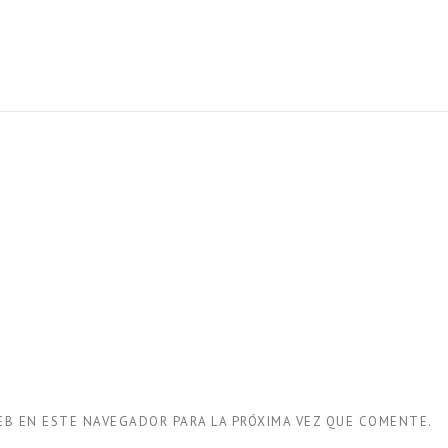
EB EN ESTE NAVEGADOR PARA LA PRÓXIMA VEZ QUE COMENTE.