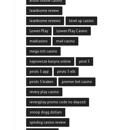
kroon online casino
leanbiome review
leanbiome reviews
level up casino
Lowen Play
Lowen Play Casino
madcasino
mad casino
mega rich casino
najnowsze kasyna online
pirot 5
pirots 5 app
pirots 5 elk
pirots 5 kraken
premier bet casino
revery play casino
reveryplay promo code no deposit
snoop dogg dollars
spindog casino review