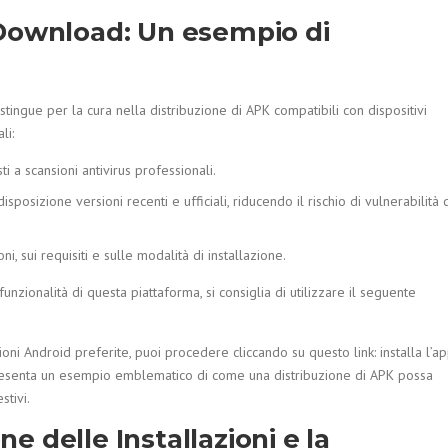
 Download: Un esempio di
stingue per la cura nella distribuzione di APK compatibili con dispositivi
li:
a scansioni antivirus professionali.
posizione versioni recenti e ufficiali, riducendo il rischio di vulnerabilità 
i, sui requisiti e sulle modalità di installazione.
unzionalità di questa piattaforma, si consiglia di utilizzare il seguente
ioni Android preferite, puoi procedere cliccando su questo link: installa l’a
esenta un esempio emblematico di come una distribuzione di APK possa
tivi.
one delle Installazioni e la