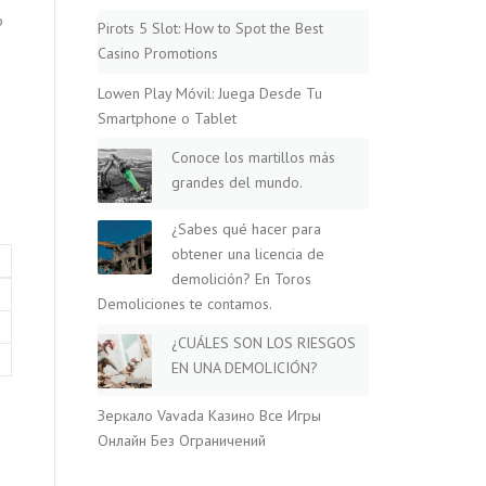
o
Pirots 5 Slot: How to Spot the Best
Casino Promotions
Lowen Play Móvil: Juega Desde Tu
Smartphone o Tablet
Conoce los martillos más
grandes del mundo.
¿Sabes qué hacer para
obtener una licencia de
demolición? En Toros
Demoliciones te contamos.
¿CUÁLES SON LOS RIESGOS
EN UNA DEMOLICIÓN?
Зеркало Vavada Казино Все Игры
Онлайн Без Ограничений