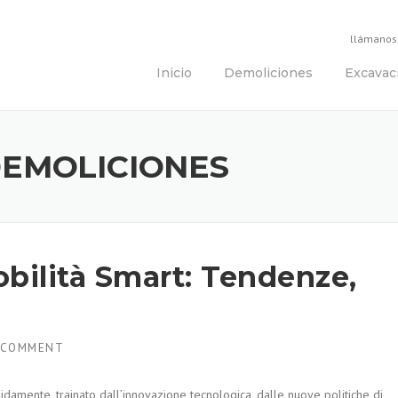
llámanos
Inicio
Demoliciones
Excavac
DEMOLICIONES
obilità Smart: Tendenze,
 COMMENT
apidamente, trainato dall’innovazione tecnologica, dalle nuove politiche di