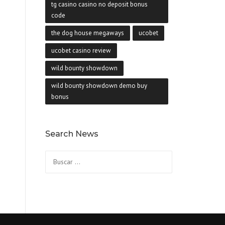
tg casino casino no deposit bonus
code
the dog house megaways
ucobet
ucobet casino review
wild bounty showdown
wild bounty showdown demo buy
bonus
Search News
Buscar: