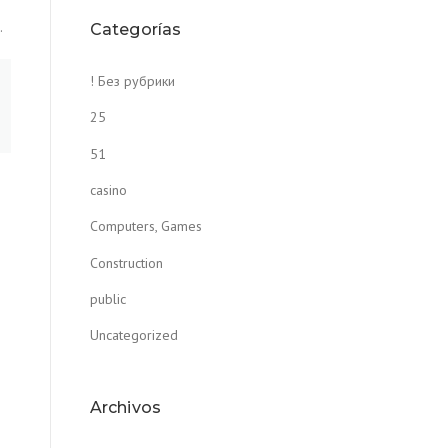
.
Categorías
! Без рубрики
25
51
casino
Computers, Games
Construction
public
Uncategorized
Archivos