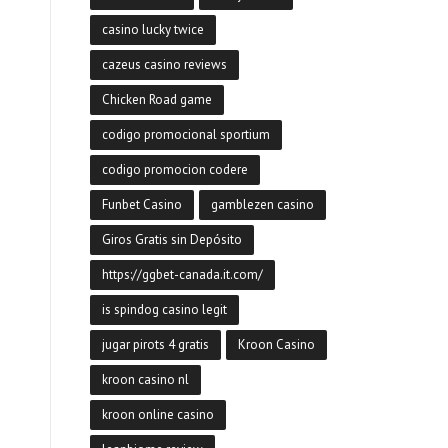
casino lucky twice
cazeus casino reviews
Chicken Road game
codigo promocional sportium
codigo promocion codere
Funbet Casino
gamblezen casino
Giros Gratis sin Depósito
https://ggbet-canada.it.com/
is spindog casino legit
jugar pirots 4 gratis
Kroon Casino
kroon casino nl
kroon online casino