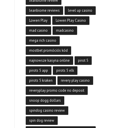
leanbiome review
leanbiome reviews
level up casino
Lowen Play
Lowen Play Casino
mad casino
madcasino
mega rich casino
mostbet promóciós kód
najnowsze kasyna online
pirot 5
pirots 5 app
pirots 5 elk
pirots 5 kraken
revery play casino
reveryplay promo code no deposit
snoop dogg dollars
spindog casino review
spin dog review