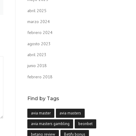
abril 2025
marzo 2024
febrero 2024
agosto 2023
abril 2023
junio 2018
febrero 2018
Find by Tags
avia master
avia masters
avia masters gambling
beonbet
betano review
Betify bonus