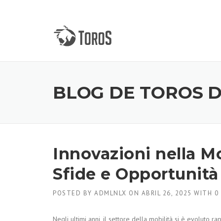
Skip
to
content
BLOG DE TOROS 
Innovazioni nella M
Sfide e Opportunità
POSTED BY
ADMLNLX
ON
ABRIL 26, 2025
WITH
0
Negli ultimi anni, il settore della mobilità si è evoluto r