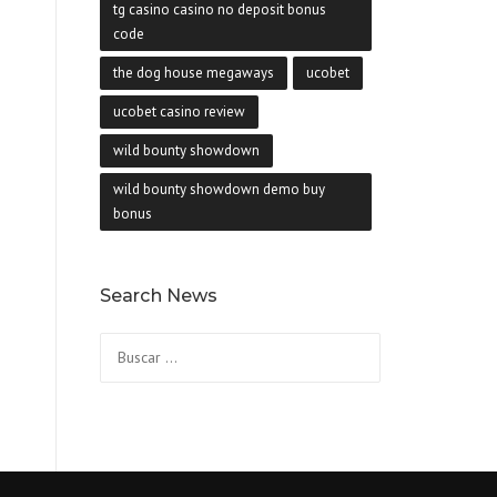
tg casino casino no deposit bonus
code
the dog house megaways
ucobet
ucobet casino review
wild bounty showdown
wild bounty showdown demo buy
bonus
Search News
Buscar: