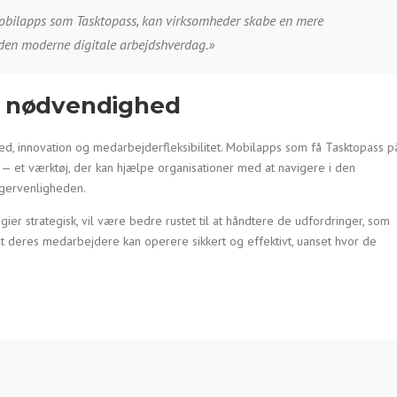
mobilapps som Tasktopass, kan virksomheder skabe en mere
r den moderne digitale arbejdshverdag.»
sk nødvendighed
hed, innovation og medarbejderfleksibilitet. Mobilapps som få Tasktopass p
 — et værktøj, der kan hjælpe organisationer med at navigere i den
ugervenligheden.
er strategisk, vil være bedre rustet til at håndtere de udfordringer, som
at deres medarbejdere kan operere sikkert og effektivt, uanset hvor de