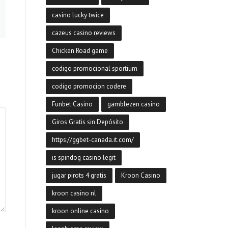
casino lucky twice
cazeus casino reviews
Chicken Road game
codigo promocional sportium
codigo promocion codere
Funbet Casino
gamblezen casino
Giros Gratis sin Depósito
https://ggbet-canada.it.com/
is spindog casino legit
jugar pirots 4 gratis
Kroon Casino
kroon casino nl
kroon online casino