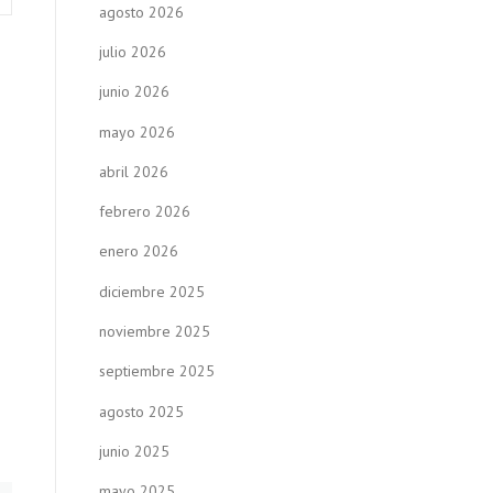
agosto 2026
julio 2026
junio 2026
mayo 2026
abril 2026
febrero 2026
enero 2026
diciembre 2025
noviembre 2025
septiembre 2025
agosto 2025
junio 2025
mayo 2025