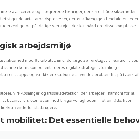
v til mere avancerede og integrerede løsninger, der sikrer både sikkerheden
d et stigende antal arbejdsprocesser, der er afhængige af mobile enheder
brugervenlige og pålidelige værktøjer, der kan håndtere disse komplekse
gisk arbejdsmiljø
t sikkerhed med fleksibilitet. En undersøgelse foretaget af Gartner viser, 
ed som en kernekomponent i deres digitale strategier. Samtidig er
bærer, at apps og værktøjer skal kunne anvendes problemfrit på tværs af
orer, VPN-løsninger og trusselsdetektion, der arbejder i harmoni for at
r at balancere sikkerheden med brugervenligheden — et område, hvor
 tidskrævende for slutbrugere.
et mobilitet: Det essentielle beho