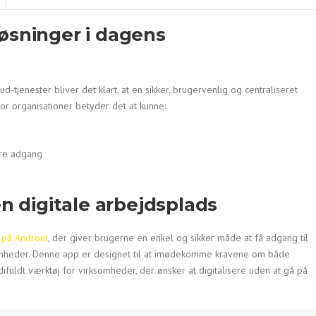
øsninger i dagens
enester bliver det klart, at en sikker, brugervenlig og centraliseret
For organisationer betyder det at kunne:
re adgang
en digitale arbejdsplads
 på Android
, der giver brugerne en enkel og sikker måde at få adgang til
enheder. Denne app er designet til at imødekomme kravene om både
ifuldt værktøj for virksomheder, der ønsker at digitalisere uden at gå på