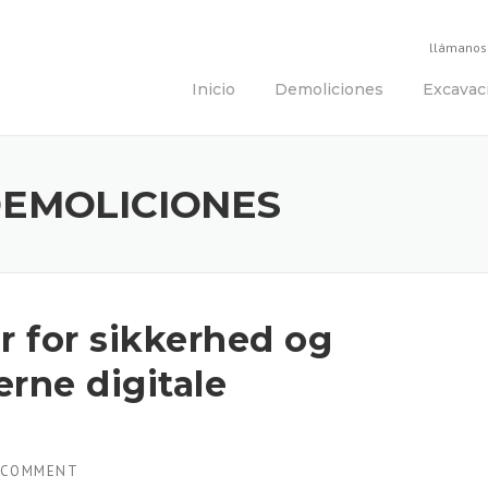
llámanos
Inicio
Demoliciones
Excavac
DEMOLICIONES
r for sikkerhed og
erne digitale
 COMMENT