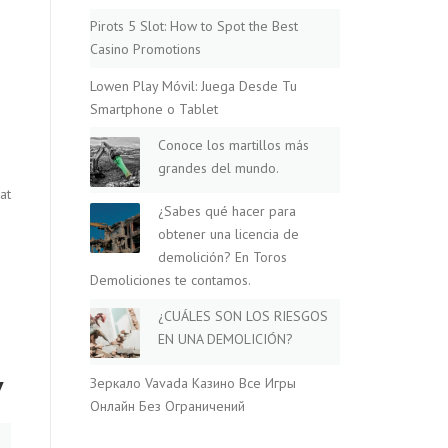
Pirots 5 Slot: How to Spot the Best
Casino Promotions
Lowen Play Móvil: Juega Desde Tu
Smartphone o Tablet
Conoce los martillos más
grandes del mundo.
at
¿Sabes qué hacer para
obtener una licencia de
demolición? En Toros
Demoliciones te contamos.
¿CUÁLES SON LOS RIESGOS
EN UNA DEMOLICIÓN?
v
Зеркало Vavada Казино Все Игры
Онлайн Без Ограничений