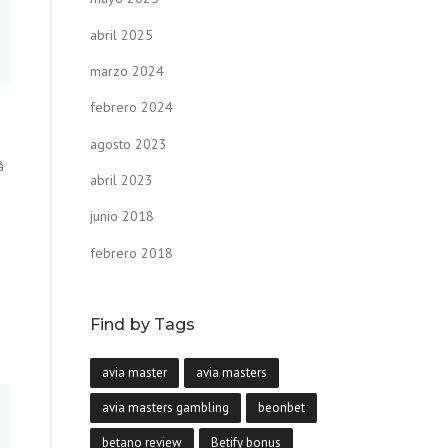
abril 2025
marzo 2024
febrero 2024
agosto 2023
å
abril 2023
junio 2018
febrero 2018
Find by Tags
avia master
avia masters
avia masters gambling
beonbet
betano review
Betify bonus