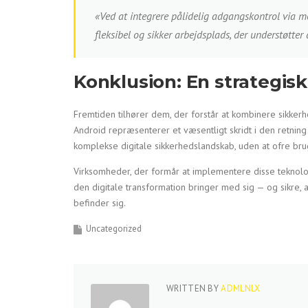
«Ved at integrere pålidelig adgangskontrol via 
fleksibel og sikker arbejdsplads, der understøtte
Konklusion: En strategi
Fremtiden tilhører dem, der forstår at kombinere sikker
Android repræsenterer et væsentligt skridt i den retning
komplekse digitale sikkerhedslandskab, uden at ofre br
Virksomheder, der formår at implementere disse teknologi
den digitale transformation bringer med sig — og sikre, 
befinder sig.
Uncategorized
WRITTEN BY
ADMLNLX