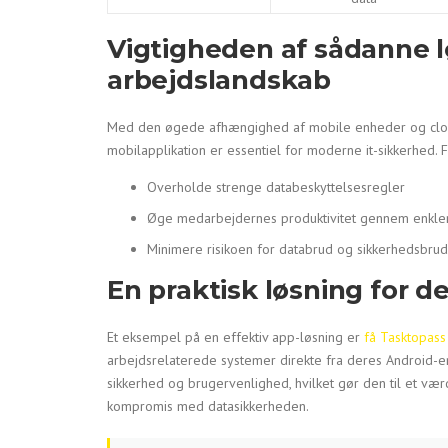
Vigtigheden af sådanne l
arbejdslandskab
Med den øgede afhængighed af mobile enheder og cloud-tj
mobilapplikation er essentiel for moderne it-sikkerhed. 
Overholde strenge databeskyttelsesregler
Øge medarbejdernes produktivitet gennem enkle
Minimere risikoen for databrud og sikkerhedsbrud
En praktisk løsning for d
Et eksempel på en effektiv app-løsning er
få Tasktopass
arbejdsrelaterede systemer direkte fra deres Android-
sikkerhed og brugervenlighed, hvilket gør den til et værd
kompromis med datasikkerheden.