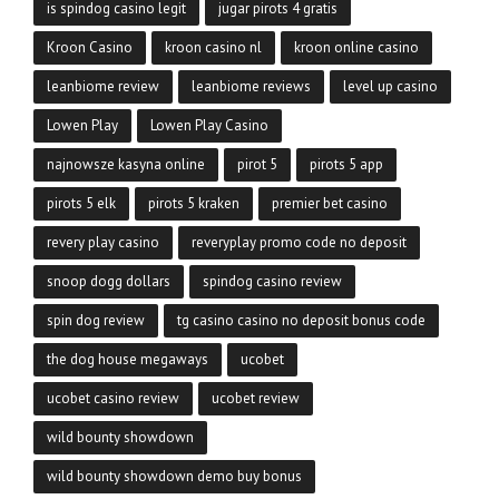
is spindog casino legit
jugar pirots 4 gratis
Kroon Casino
kroon casino nl
kroon online casino
leanbiome review
leanbiome reviews
level up casino
Lowen Play
Lowen Play Casino
najnowsze kasyna online
pirot 5
pirots 5 app
pirots 5 elk
pirots 5 kraken
premier bet casino
revery play casino
reveryplay promo code no deposit
snoop dogg dollars
spindog casino review
spin dog review
tg casino casino no deposit bonus code
the dog house megaways
ucobet
ucobet casino review
ucobet review
wild bounty showdown
wild bounty showdown demo buy bonus