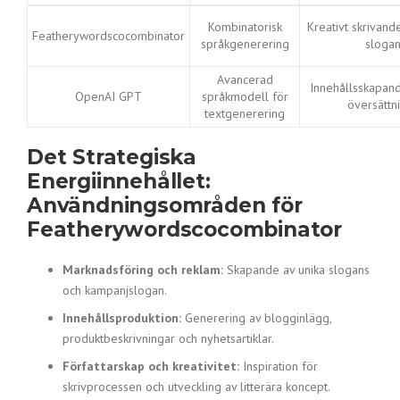
Kombinatorisk
Kreativt skrivand
Featherywordscocombinator
språkgenerering
sloga
Avancerad
Innehållsskapand
OpenAI GPT
språkmodell för
översättn
textgenerering
Det Strategiska
Energiinnehållet:
Användningsområden för
Featherywordscocombinator
Marknadsföring och reklam:
Skapande av unika slogans
och kampanjslogan.
Innehållsproduktion:
Generering av blogginlägg,
produktbeskrivningar och nyhetsartiklar.
Författarskap och kreativitet:
Inspiration för
skrivprocessen och utveckling av litterära koncept.