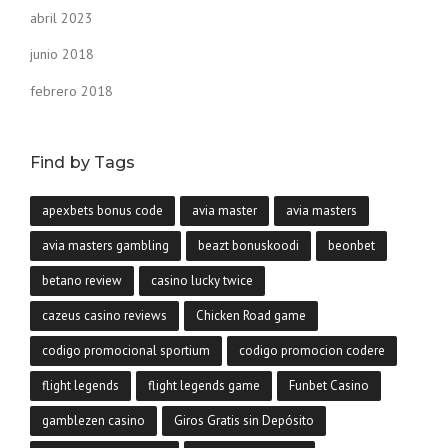
abril 2023
junio 2018
febrero 2018
Find by Tags
apexbets bonus code
avia master
avia masters
avia masters gambling
beazt bonuskoodi
beonbet
betano review
casino lucky twice
cazeus casino reviews
Chicken Road game
codigo promocional sportium
codigo promocion codere
flight legends
flight legends game
Funbet Casino
gamblezen casino
Giros Gratis sin Depósito