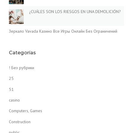
¿CUÁLES SON LOS RIESGOS EN UNA DEMOLICIÓN?
Зеркало Vavada Казино Все Игры Онлайн Без Ограничений
Categorías
! Без рубрики
25
51
casino
Computers, Games
Construction
public