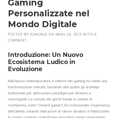
Gaming
Personalizzate nel
Mondo Digitale
POSTED BY
ADMLNLX
ON
ABRIL 26, 2025
WITH
0
COMMENT
Introduzione: Un Nuovo
Ecosistema Ludico in
Evoluzione
Nell’epoca contemporanea, il settore del gaming ha subito una
trasformazione radicale, lasciando alle spalle gli archetipi
tradizionali per abbracciare paradigmi più dinamici e
coinvolgenti. La crescita dei giochi basati su sistemi di
ricompensa, come *reward games*, ha rivoluzionato l’esperienza
dell’utente, creando interazioni di valore duraturo e fidelizzante.
In questo contesto, piattaforme innovative stanno emergendo