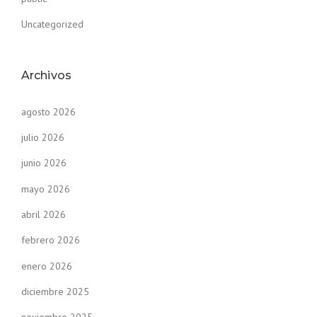
Uncategorized
Archivos
agosto 2026
julio 2026
junio 2026
mayo 2026
abril 2026
febrero 2026
enero 2026
diciembre 2025