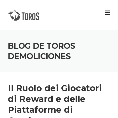
Skip
to
content
BLOG DE TOROS
DEMOLICIONES
Il Ruolo dei Giocatori
di Reward e delle
Piattaforme di