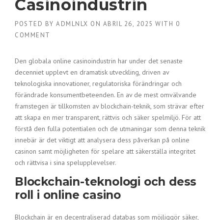
Casinoindustrin
POSTED BY
ADMLNLX
ON
ABRIL 26, 2025
WITH
0
COMMENT
Den globala online casinoindustrin har under det senaste
decenniet upplevt en dramatisk utveckling, driven av
teknologiska innovationer, regulatoriska förändringar och
förändrade konsumentbeteenden. En av de mest omvälvande
framstegen är tillkomsten av blockchain-teknik, som strävar efter
att skapa en mer transparent, rättvis och säker spelmiljö. För att
förstå den fulla potentialen och de utmaningar som denna teknik
innebär är det viktigt att analysera dess påverkan på online
casinon samt möjligheten för spelare att säkerställa integritet
och rättvisa i sina spelupplevelser.
Blockchain-teknologi och dess
roll i online casino
Blockchain är en decentraliserad databas som möjliggör säker,