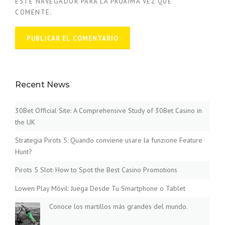
ESTE NAVEGADOR PARA LA PRÓXIMA VEZ QUE
COMENTE.
Recent News
30Bet Official Site: A Comprehensive Study of 30Bet Casino in
the UK
Strategia Pirots 5: Quando conviene usare la funzione Feature
Hunt?
Pirots 5 Slot: How to Spot the Best Casino Promotions
Lowen Play Móvil: Juega Desde Tu Smartphone o Tablet
Conoce los martillos más grandes del mundo.