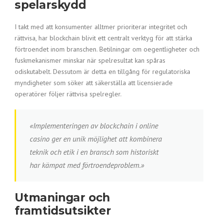
spelarskydd
I takt med att konsumenter alltmer prioriterar integritet och
rättvisa, har blockchain blivit ett centralt verktyg för att stärka
förtroendet inom branschen. Betilningar om oegentligheter och
fuskmekanismer minskar när spelresultat kan spåras
odiskutabelt. Dessutom är detta en tillgång för regulatoriska
myndigheter som söker att säkerställa att licensierade
operatörer följer rättvisa spelregler.
«Implementeringen av blockchain i online
casino ger en unik möjlighet att kombinera
teknik och etik i en bransch som historiskt
har kämpat med förtroendeproblem.»
Utmaningar och
framtidsutsikter