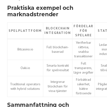
Praktiska exempel och
marknadstrender
FÖRDELAR
BLOCKCHAIN
SPELPLATTFORM
FÖR
STA
INTEGRATION
SPELARE
Verifierbar
Leda
Full blockchain-
rättvisa,
Bitcasino.io
ino
baserad
snabba
indus
transaktioner
Full
Smarta kontrakt
Sna
Oaki.io
transparens,
för spelresultat
tillv
lägre avgifter
Förbättrad
Integrerar
Traditional operators
säkerhet,
Pågå
blockchain för
with hybrid solutions
bättre
integra
vissa tjänster
förtroende
Sammanfattning och