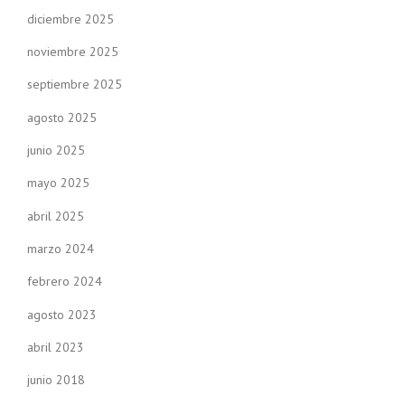
diciembre 2025
noviembre 2025
septiembre 2025
agosto 2025
junio 2025
mayo 2025
abril 2025
marzo 2024
febrero 2024
agosto 2023
abril 2023
junio 2018