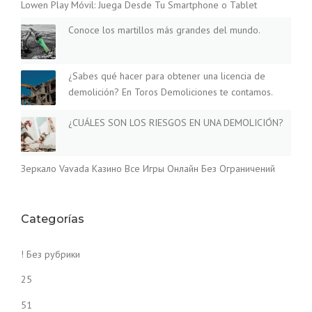
Lowen Play Móvil: Juega Desde Tu Smartphone o Tablet
Conoce los martillos más grandes del mundo.
¿Sabes qué hacer para obtener una licencia de
demolición? En Toros Demoliciones te contamos.
¿CUÁLES SON LOS RIESGOS EN UNA DEMOLICIÓN?
Зеркало Vavada Казино Все Игры Онлайн Без Ограничений
Categorías
! Без рубрики
25
51