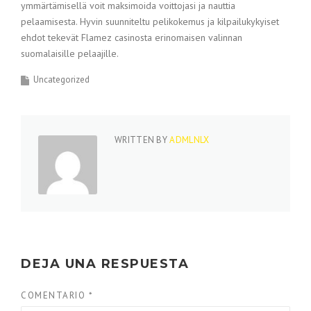
ymmärtämisellä voit maksimoida voittojasi ja nauttia
pelaamisesta. Hyvin suunniteltu pelikokemus ja kilpailukykyiset
ehdot tekevät Flamez casinosta erinomaisen valinnan
suomalaisille pelaajille.
Uncategorized
WRITTEN BY
ADMLNLX
DEJA UNA RESPUESTA
COMENTARIO
*