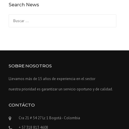
Search News
Buscar:
SOBRE NOSOTROS
Llevamos más de 15 años de experiencia en el sector
nuestra prioridad es garantizar un servicio oportuno y de calidad.
CONTÁCTO
Cra 21 # 54 27 Lc 1 Bogotá - Colombia
+ 57 318 813 4608