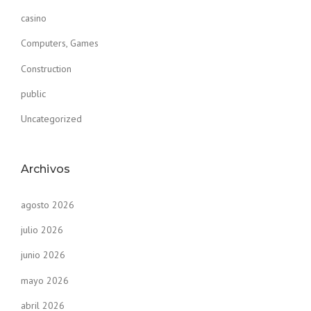
casino
Computers, Games
Construction
public
Uncategorized
Archivos
agosto 2026
julio 2026
junio 2026
mayo 2026
abril 2026