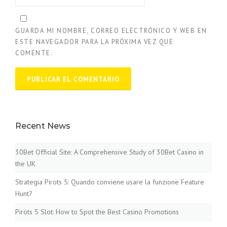
GUARDA MI NOMBRE, CORREO ELECTRÓNICO Y WEB EN
ESTE NAVEGADOR PARA LA PRÓXIMA VEZ QUE
COMENTE.
Recent News
30Bet Official Site: A Comprehensive Study of 30Bet Casino in
the UK
Strategia Pirots 5: Quando conviene usare la funzione Feature
Hunt?
Pirots 5 Slot: How to Spot the Best Casino Promotions