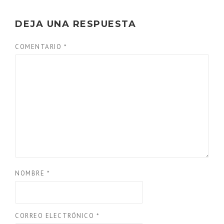
DEJA UNA RESPUESTA
COMENTARIO
*
NOMBRE
*
CORREO ELECTRÓNICO
*