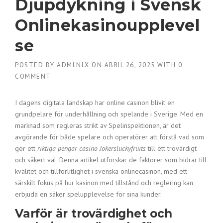
Djupdykning i Svensk
Onlinekasinoupplevel
se
POSTED BY
ADMLNLX
ON
ABRIL 26, 2025
WITH
0
COMMENT
I dagens digitala landskap har online casinon blivit en
grundpelare för underhållning och spelande i Sverige. Med en
marknad som regleras strikt av Spelinspektionen, är det
avgörande för både spelare och operatörer att förstå vad som
gör ett
riktiga pengar casino Jokersluckyfruits
till ett trovärdigt
och säkert val. Denna artikel utforskar de faktorer som bidrar till
kvalitet och tillförlitlighet i svenska onlinecasinon, med ett
särskilt fokus på hur kasinon med tillstånd och reglering kan
erbjuda en säker spelupplevelse för sina kunder.
Varför är trovärdighet och