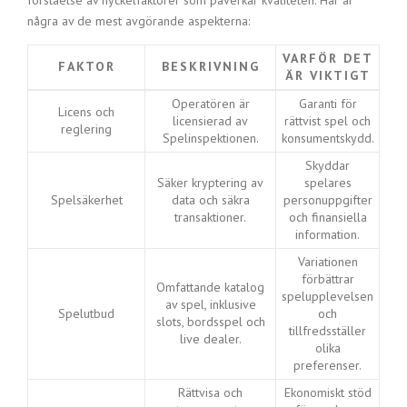
förståelse av nyckelfaktorer som påverkar kvaliteten. Här är
några av de mest avgörande aspekterna:
VARFÖR DET
FAKTOR
BESKRIVNING
ÄR VIKTIGT
Operatören är
Garanti för
Licens och
licensierad av
rättvist spel och
reglering
Spelinspektionen.
konsumentskydd.
Skyddar
Säker kryptering av
spelares
Spelsäkerhet
data och säkra
personuppgifter
transaktioner.
och finansiella
information.
Variationen
förbättrar
Omfattande katalog
spelupplevelsen
av spel, inklusive
Spelutbud
och
slots, bordsspel och
tillfredsställer
live dealer.
olika
preferenser.
Rättvisa och
Ekonomiskt stöd