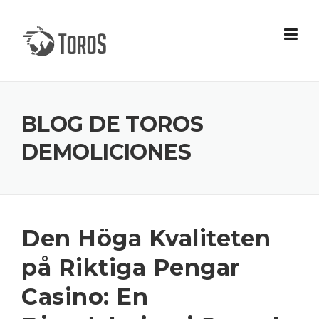
Skip
to
content
BLOG DE TOROS
DEMOLICIONES
Den Höga Kvaliteten
på Riktiga Pengar
Casino: En