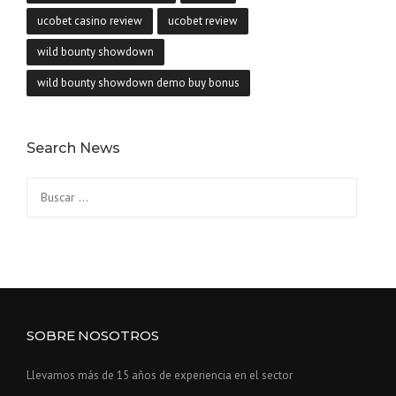
ucobet casino review
ucobet review
wild bounty showdown
wild bounty showdown demo buy bonus
Search News
Buscar:
SOBRE NOSOTROS
Llevamos más de 15 años de experiencia en el sector