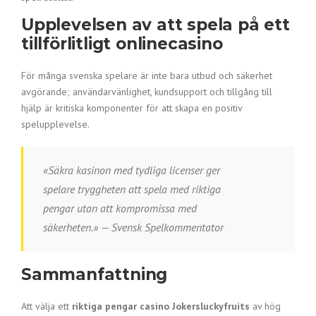
Upplevelsen av att spela på ett
tillförlitligt onlinecasino
För många svenska spelare är inte bara utbud och säkerhet
avgörande; användarvänlighet, kundsupport och tillgång till
hjälp är kritiska komponenter för att skapa en positiv
spelupplevelse.
«Säkra kasinon med tydliga licenser ger
spelare tryggheten att spela med riktiga
pengar utan att kompromissa med
säkerheten.»
— Svensk Spelkommentator
Sammanfattning
Att välja ett
riktiga pengar casino Jokersluckyfruits
av hög