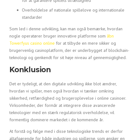
for at garantere spillets tilfældighed
Overholdelse af nationale spillelove og internationale
standarder
Som led i denne udvikling, kan man også bemærke, hvordan
nogle operatører bruger innovative platforme som
åbn
Towerfyus casino online
for at tilbyde en mere sikker og
brugervenlig casinoplatform, der er underbygget af blockchain-
teknologi og genkendt for sit høje niveau af gennemsigtighed.
Konklusion
Det er tydeligt, at den digitale udvikling ikke blot ændrer,
hvordan vi spiller, men også hvordan vi tænker omkring
sikkerhed, retfærdighed og brugeroplevelse i online casinoer.
Virksomheder, der formår at integrere disse avancerede
teknologier med en stærk regulatorisk overholdelse, vil
formentlig dominere markedet i de kommende år.
At forstå og følge med i disse teknologiske trends er derfor
altafgørende for både industrien og spillerne, som ønsker en