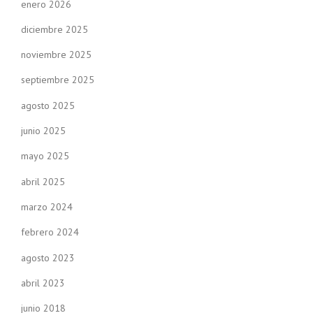
enero 2026
diciembre 2025
noviembre 2025
septiembre 2025
agosto 2025
junio 2025
mayo 2025
abril 2025
marzo 2024
febrero 2024
agosto 2023
abril 2023
junio 2018