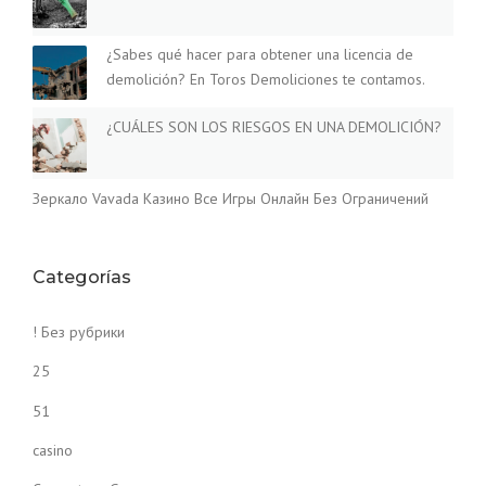
¿Sabes qué hacer para obtener una licencia de
demolición? En Toros Demoliciones te contamos.
¿CUÁLES SON LOS RIESGOS EN UNA DEMOLICIÓN?
Зеркало Vavada Казино Все Игры Онлайн Без Ограничений
Categorías
! Без рубрики
25
51
casino