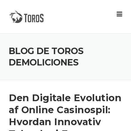
Skip
to
content
BLOG DE TOROS
DEMOLICIONES
Den Digitale Evolution
af Online Casinospil:
Hvordan Innovativ