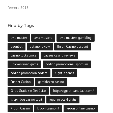
febrero 2018
Find by Tags
avia master
avia masters
avia masters gambling
beonbet
betano review
Bison Casino account
casino lucky twice
cazeus casino reviews
Chicken Road game
codigo promocional sportium
codigo promocion codere
flight legends
Funbet Casino
gamblezen casino
Giros Gratis sin Depósito
https://ggbet-canada.it.com/
is spindog casino legit
jugar pirots 4 gratis
Kroon Casino
kroon casino nl
kroon online casino