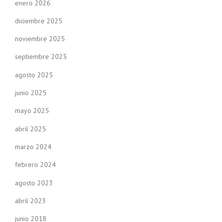
enero 2026
diciembre 2025
noviembre 2025
septiembre 2025
agosto 2025
junio 2025
mayo 2025
abril 2025
marzo 2024
febrero 2024
agosto 2023
abril 2023
junio 2018