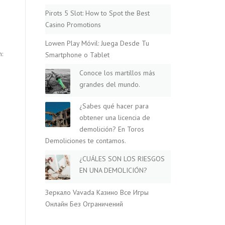
Pirots 5 Slot: How to Spot the Best
Casino Promotions
Lowen Play Móvil: Juega Desde Tu
:
Smartphone o Tablet
Conoce los martillos más
grandes del mundo.
¿Sabes qué hacer para
obtener una licencia de
demolición? En Toros
Demoliciones te contamos.
¿CUÁLES SON LOS RIESGOS
EN UNA DEMOLICIÓN?
Зеркало Vavada Казино Все Игры
Онлайн Без Ограничений