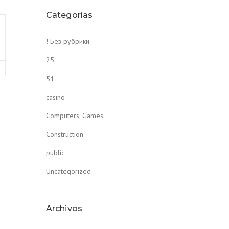
Categorías
! Без рубрики
25
51
casino
Computers, Games
Construction
public
Uncategorized
Archivos