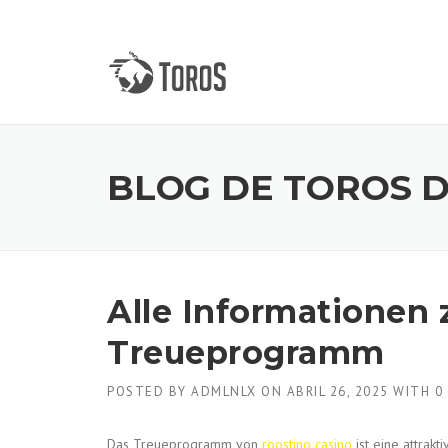
Skip
to
content
BLOG DE TOROS 
Alle Informationen 
Treueprogramm
POSTED BY
ADMLNLX
ON
ABRIL 26, 2025
WITH
0
Das Treueprogramm von
roostino casino
ist eine attrakt