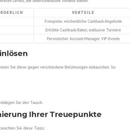
eren Levels, die unterschiedliche Vorteile bieten:
RDERLICH
VORTEILE
Freispiele, wöchentliche Cashback-Angebote
Erhöhte Cashback-Raten, exklusive Turniere
Persönlicher Account-Manager, VIP-Events
inlösen
nnen Sie diese gegen verschiedene Belohnungen eintauschen. So
stätigen Sie den Tausch.
imierung Ihrer Treuepunkte
eachten Sie diese Tipps: