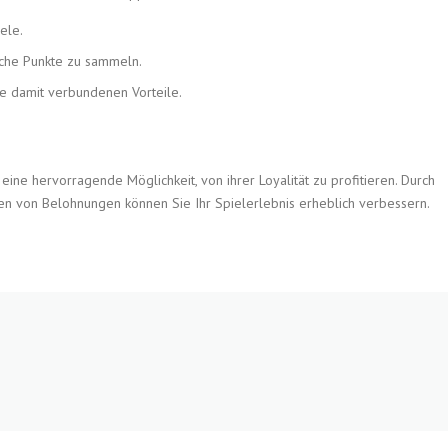
ele.
iche Punkte zu sammeln.
e damit verbundenen Vorteile.
ine hervorragende Möglichkeit, von ihrer Loyalität zu profitieren. Durch
n von Belohnungen können Sie Ihr Spielerlebnis erheblich verbessern.