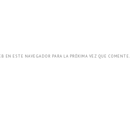
EB EN ESTE NAVEGADOR PARA LA PRÓXIMA VEZ QUE COMENTE.