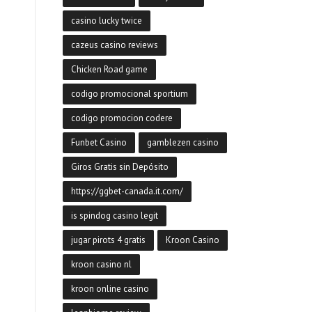
casino lucky twice
cazeus casino reviews
Chicken Road game
codigo promocional sportium
codigo promocion codere
Funbet Casino
gamblezen casino
Giros Gratis sin Depósito
https://ggbet-canada.it.com/
is spindog casino legit
jugar pirots 4 gratis
Kroon Casino
kroon casino nl
kroon online casino