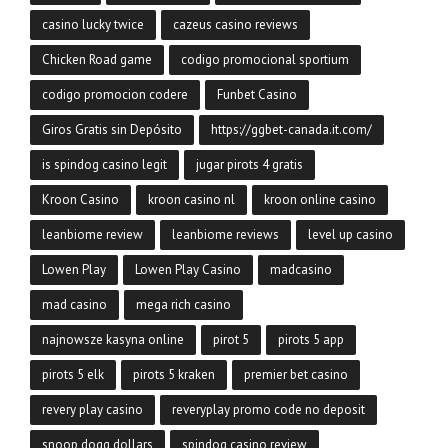
casino lucky twice
cazeus casino reviews
Chicken Road game
codigo promocional sportium
codigo promocion codere
Funbet Casino
Giros Gratis sin Depósito
https://ggbet-canada.it.com/
is spindog casino legit
jugar pirots 4 gratis
Kroon Casino
kroon casino nl
kroon online casino
leanbiome review
leanbiome reviews
level up casino
Lowen Play
Lowen Play Casino
madcasino
mad casino
mega rich casino
najnowsze kasyna online
pirot 5
pirots 5 app
pirots 5 elk
pirots 5 kraken
premier bet casino
revery play casino
reveryplay promo code no deposit
snoop dogg dollars
spindog casino review