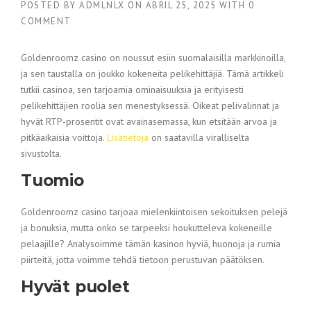
POSTED BY
ADMLNLX
ON
ABRIL 25, 2025
WITH
0
COMMENT
Goldenroomz casino on noussut esiin suomalaisilla markkinoilla,
ja sen taustalla on joukko kokeneita pelikehittäjiä. Tämä artikkeli
tutkii casinoa, sen tarjoamia ominaisuuksia ja erityisesti
pelikehittäjien roolia sen menestyksessä. Oikeat pelivalinnat ja
hyvät RTP-prosentit ovat avainasemassa, kun etsitään arvoa ja
pitkäaikaisia voittoja.
Lisätietoja
on saatavilla viralliselta
sivustolta.
Tuomio
Goldenroomz casino tarjoaa mielenkiintoisen sekoituksen pelejä
ja bonuksia, mutta onko se tarpeeksi houkutteleva kokeneille
pelaajille? Analysoimme tämän kasinon hyviä, huonoja ja rumia
piirteitä, jotta voimme tehdä tietoon perustuvan päätöksen.
Hyvät puolet