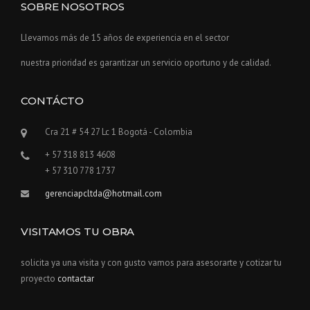
SOBRE NOSOTROS
Llevamos más de 15 años de experiencia en el sector
nuestra prioridad es garantizar un servicio oportuno y de calidad.
CONTÁCTO
Cra 21 # 54 27 Lc 1 Bogotá - Colombia
+ 57 318 813 4608
+ 57 310 778 1737
gerenciapcltda@hotmail.com
VISITAMOS TU OBRA
solicita ya una visita y con gusto vamos para asesorarte y cotizar tu
proyecto
contactar