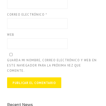
CORREO ELECTRÓNICO
*
WEB
GUARDA MI NOMBRE, CORREO ELECTRÓNICO Y WEB EN
ESTE NAVEGADOR PARA LA PRÓXIMA VEZ QUE
COMENTE.
Recent News