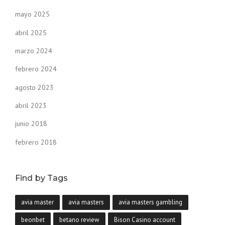
mayo 2025
abril 2025
marzo 2024
febrero 2024
agosto 2023
abril 2023
junio 2018
febrero 2018
Find by Tags
avia master
avia masters
avia masters gambling
beonbet
betano review
Bison Casino account