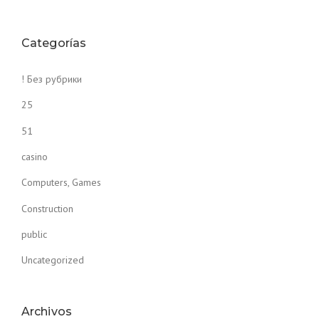
Categorías
! Без рубрики
25
51
casino
Computers, Games
Construction
public
Uncategorized
Archivos