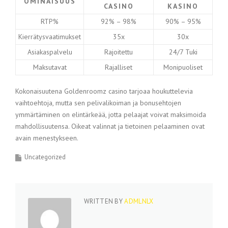
OMINAISUUS
CASINO
KASINO
RTP%
92% – 98%
90% – 95%
Kierrätysvaatimukset
35x
30x
Asiakaspalvelu
Rajoitettu
24/7 Tuki
Maksutavat
Rajalliset
Monipuoliset
Kokonaisuutena Goldenroomz casino tarjoaa houkuttelevia
vaihtoehtoja, mutta sen pelivalikoiman ja bonusehtojen
ymmärtäminen on elintärkeää, jotta pelaajat voivat maksimoida
mahdollisuutensa. Oikeat valinnat ja tietoinen pelaaminen ovat
avain menestykseen.
Uncategorized
WRITTEN BY
ADMLNLX